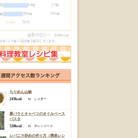
ちりめん山椒
243kcal
by しゃぎー
豚バラとキャベツのオイルベース
パスタ
528kcal
by オレンジペコ
レバニラ炒めの作り方（簡単レシ