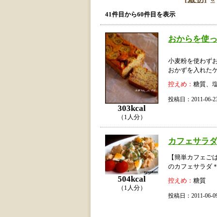
41件目から60件目を表示
おからを使っ
小麦粉を使わず
おかずを入れたケ
控えめ：
糖質、
投稿日：2011-06
303kcal
（1人分）
カフェサラ
【簡単カフェご
のカフェサラダ
504kcal
控えめ：
糖質
（1人分）
投稿日：2011-06