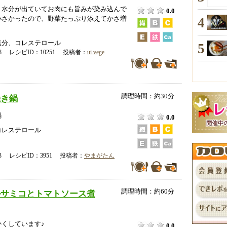
り水分が出ていてお肉にも旨みが染み込んで
0.0
小さかったので、野菜たっぷり添えてかさ増
4
塩分、コレステロール
5
-18 レシピID：10251 投稿者：
ui.vege
調理時間：約30分
焼き鍋
鍋
0.0
コレステロール
-23 レシピID：3951 投稿者：
やまがたん
調理時間：約60分
ルサミコとトマトソース煮
くしています♪
0.0