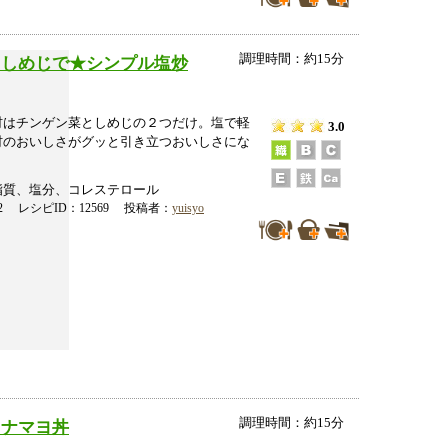
調理時間：約15分
としめじで★シンプル塩炒
材はチンゲン菜としめじの２つだけ。塩で軽
3.0
材のおいしさがグッと引き立つおいしさにな
脂質、塩分、コレステロール
-02 レシピID：12569 投稿者：
yuisyo
調理時間：約15分
ツナマヨ丼