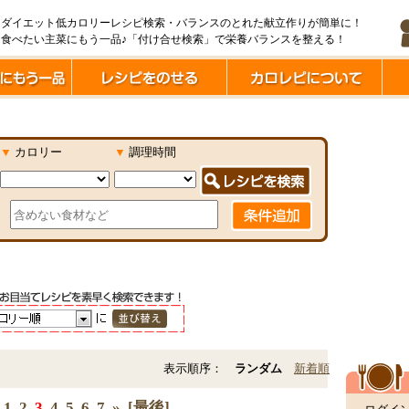
ダイエット低カロリーレシピ検索・バランスのとれた献立作りが簡単に！
食べたい主菜にもう一品♪「付け合せ検索」で栄養バランスを整える！
▼
カロリー
▼
調理時間
表示順序：
ランダム
新着順
1
2
3
4
5
6
7
»
[最後]