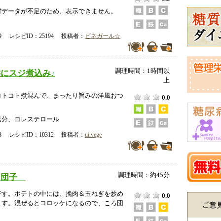
データが不足のため、表示できません。
-29 レシピID：25194 投稿者：
ビネガール☆
調理時間：1時間以
にスジ煮込み♪
上
コトコト煮混んで、まったり旨みの洋風おつ
0.0
塩分、コレステロール
-18 レシピID：10312 投稿者：
ui.vege
調理時間：約45分
ろ団子
です。ポテトの中には、挽肉＆玉ねぎを炒め
0.0
ます。混ぜるとコロッケになるので、ころ団