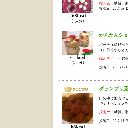
控えめ：
糖質、
投稿日：2011-08
263kcal
（1人分）
かんたんシ
パーティにぴっ
スに作るからど
- kcal
控えめ：
※食材
（1人分）
投稿日：2011-09
グランプリ
口の中で溶ろけ
です！ 祝♪コン
控えめ：
糖質、
投稿日：2012-11
68kcal