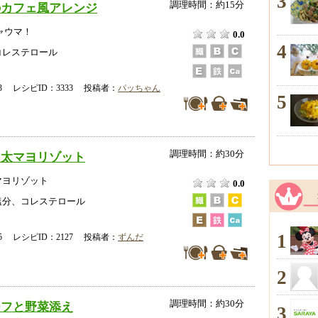
3
調理時間：約15分
のカフェ風アレンジ
ャウマ！
0.0
4
コレステロール
-23 レシピID：3333 投稿者：
パッちゃん
5
調理時間：約30分
明太マヨリゾット
マヨリゾット
0.0
塩分、コレステロール
1
-25 レシピID：2127 投稿者：
ずんだ
2
調理時間：約30分
ーフと野菜添え
3