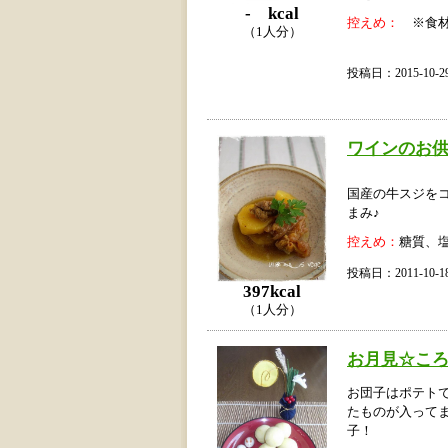
- kcal
控えめ：
※食材
（1人分）
投稿日：2015-10
ワインのお供
国産の牛スジを
まみ♪
控えめ：
糖質、
投稿日：2011-10
397kcal
（1人分）
お月見☆こ
お団子はポテト
たものが入って
子！