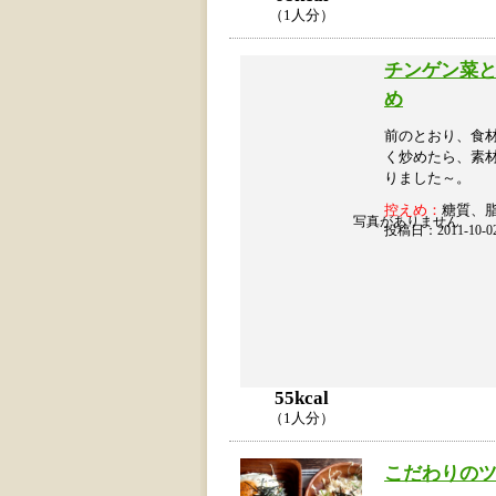
（1人分）
チンゲン菜
め
前のとおり、食
く炒めたら、素
りました～。
控えめ：
糖質、
写真がありません
投稿日：2011-10
55kcal
（1人分）
こだわりの