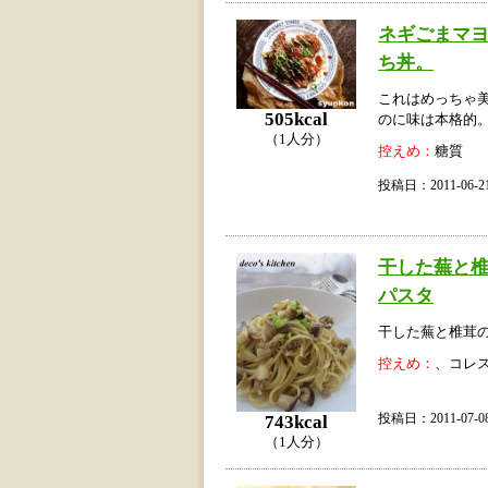
ネギごまマ
ち丼。
これはめっちゃ
505kcal
のに味は本格的
（1人分）
控えめ：
糖質
投稿日：2011-06
干した蕪と
パスタ
干した蕪と椎茸
控えめ：
、コレ
投稿日：2011-07
743kcal
（1人分）