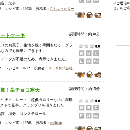
※ご返信
脂質、塩分
せ」をご
-12 レシピID：12036 投稿者：
さちくっかりー
調理時間：約30分
ョートケーキ
たりのお菓子。生地を焼く手間もなく、グラ
0.0
んな方でも簡単にできます。
データが不足のため、表示できません。
-12 レシピID：8222 投稿者：
サラヤ株式会社
調理時間：約15分
受賞！生チョコ寒天
る生チョコレート！超低カロリーなのに濃厚
0.0
テストで見事、グランプリを頂きました
脂質、塩分、コレステロール
-29 レシピID：16768 投稿者：
cecilitem