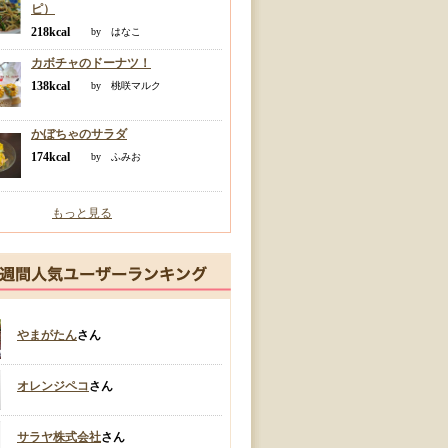
ピ）
218kcal
by はなこ
カボチャのドーナツ！
138kcal
by 桃咲マルク
かぼちゃのサラダ
174kcal
by ふみお
もっと見る
やまがたん
さん
オレンジペコ
さん
サラヤ株式会社
さん