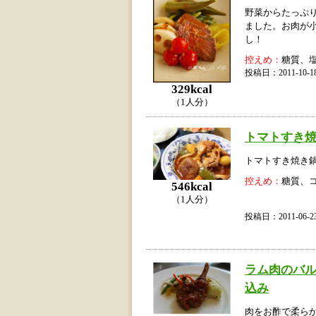
野菜からたっぷ
ました。お肉が
し！
控えめ：
糖質、
投稿日：2011-10
329kcal
（1人分）
トマトすき
トマトすき焼き
控えめ：
糖質、
546kcal
（1人分）
投稿日：2011-06
ラム肉のバ
込み
肉をお酢で柔らか