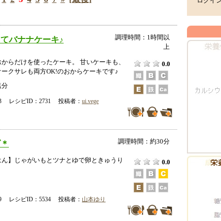
ログイ
調理時間：1時間以
てバナナケーキ♪
上
おからだけを使ったケーキ。 甘いケーキも、
0.0
ークサレも両方OK!のおからケーキです♪
塩分
-23 レシピID：2731 投稿者：
ui.vege
調理時間：約30分
ダ＊
はん】じゃがいもとツナとゆで卵ときゅうり
0.0
＊
-09 レシピID：5534 投稿者：
山本ゆり