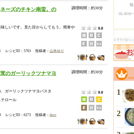
調理時間：約30分
ヨネーズのチキン南蛮。の
美味しいです。見た目からしてもう。簡単や
0.0
。
-21 レシピID：5763 投稿者：
山本ゆり
調理時間：約30分
椎茸のガーリックツナマヨ
1
の、ガーリックツナマヨパスタ
0.0
ステロール
2
-08 レシピID：6273 投稿者：
deco