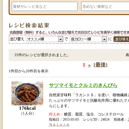
35件のレシピが選択されました。
1
»
[最後]
1件目から20件目を表示
サツマイモとクルミのきんぴら
自然派甘味料「ラカントＳ」を使い、植物繊維
たっぷりのサツマイモと抗酸化作用に優れたク
らにします。
176kcal
（1人分）
控えめ：
糖質、脂質、塩分、コレステロール
投稿日：2015-03-05 レシピID：24024 投稿者：
Ｎａｔｕｒｅ