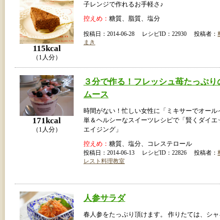
子レンジで作れるお手軽さ♪
控えめ：
糖質、脂質、塩分
投稿日：2014-06-28 レシピID：22930 投稿者：
まき
115kcal
（1人分）
３分で作る！フレッシュ苺たっぷり
ムース
時間がない！忙しい女性に「ミキサーでオール
171kcal
単＆ヘルシーなスイーツレシピで「賢くダイエ
（1人分）
エイジング」
控えめ：
糖質、塩分、コレステロール
投稿日：2014-06-13 レシピID：22826 投稿者：
レスト料理教室
人参サラダ
春人参をたっぷり頂けます。 作りたては、シ