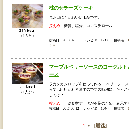
桃のせチーズケーキ
見た目にもかわいい１品です。
控えめ：
糖質、塩分、コレステロール
317kcal
（1人分）
投稿日：2013-07-31 レシピID：19330 投稿者：
ｅｎ
マーブルベリーソースのヨーグルト
ース
ラカンカシロップを使って作る 【ベリーソー
- kcal
っても応用が利きますので旬の時期に、たくさ
（1人分）
しては？
控えめ：
※食材データが不足のため、表示で
投稿日：2013-06-12 レシピID：19044 投稿者：
1
»
[最後]