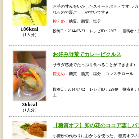
お芋の甘みをいかしたスイートポテトです ラ
れるので裏ごししやすいです★
控えめ：
糖質、脂質、塩分
186kcal
投稿日：2014-07-23 レシピID：23071 投稿者：
（1人分）
お好み野菜でカレーピクルス
サラダ感覚でたっぷり食べることができます♪
控えめ：
糖質、脂質、塩分、コレステロール
投稿日：2014-07-02 レシピID：22949 投稿者：
ｌ
36kcal
（1人分）
【糖質オフ】卯の花のココア蒸しパ
小麦粉の代わりにおからを使った、 糖質オフの