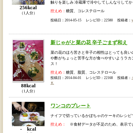
触りを楽しみ 冷蔵庫で冷やしてしんなりしてか
256kcal
控えめ：
糖質、コレステロール
（1人分）
投稿日：2014-05-15 レシピID：22580 投稿者：
y
新じゃがと菜の花 辛子ごまず和え
菜の花のほろ苦さと辛子の相性はとっても良い
や酢がちょっと苦手な方が食べやすいようラカ
ス！
控えめ：
糖質、脂質、コレステロール
投稿日：2014-04-01 レシピID：22168 投稿者：
Ｋ
88kcal
（1人分）
ワンコのプレート
ナイフで切っているかぼちゃのケーキのレシピ
控えめ：
※食材データが不足のため、表示で
- kcal