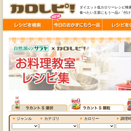
ダイエット低カロリーレシピ検
食べたい主菜にもう一品♪「付
▼
ジャンル
▼
カテゴリ
▼
カロリー
▼
調理