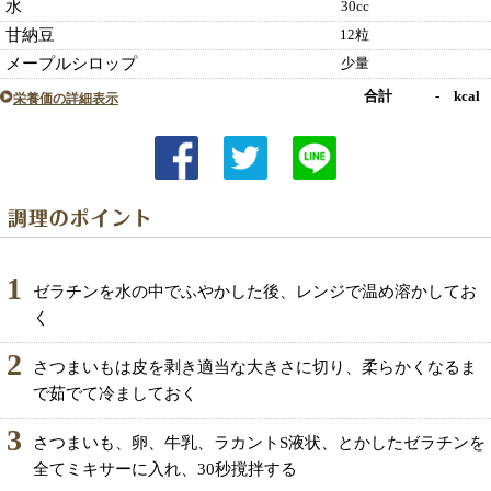
水
30cc
甘納豆
12粒
メープルシロップ
少量
合計 - kcal
栄養価の詳細表示
1
ゼラチンを水の中でふやかした後、レンジで温め溶かしてお
く
2
さつまいもは皮を剥き適当な大きさに切り、柔らかくなるま
で茹でて冷ましておく
3
さつまいも、卵、牛乳、ラカントS液状、とかしたゼラチンを
全てミキサーに入れ、30秒撹拌する