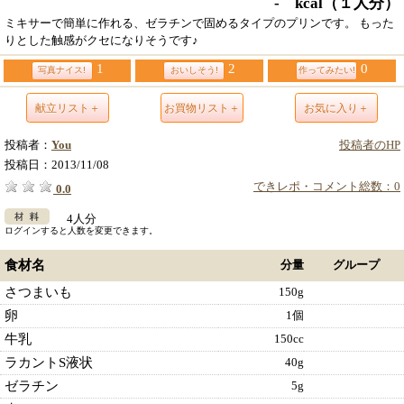
- kcal
（１人分）
ミキサーで簡単に作れる、ゼラチンで固めるタイプのプリンです。 もった
りとした触感がクセになりそうです♪
1
2
0
写真ナイス!
おいしそう!
作ってみたい!
献立リスト＋
お買物リスト＋
お気に入り＋
投稿者：
You
投稿者のHP
投稿日：
2013/11/08
できレポ・コメント総数：0
0.0
4人分
ログインすると人数を変更できます。
食材名
分量
グループ
さつまいも
150g
卵
1個
牛乳
150cc
ラカントS液状
40g
ゼラチン
5g