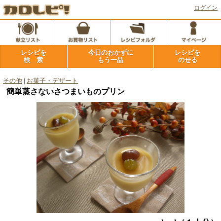
ログイン
レシピを
今日のおかずに
レシピを
検 索
もう一品
のせる
その他
|
お菓子・デザート
簡単蒸さないさつまいものプリン