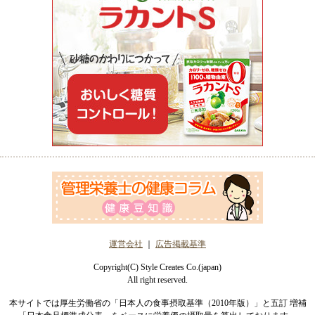
運営会社
｜
広告掲載基準
Copyright(C) Style Creates Co.(japan)
All right reserved.
本サイトでは厚生労働省の「日本人の食事摂取基準（2010年版）」と五訂 増補