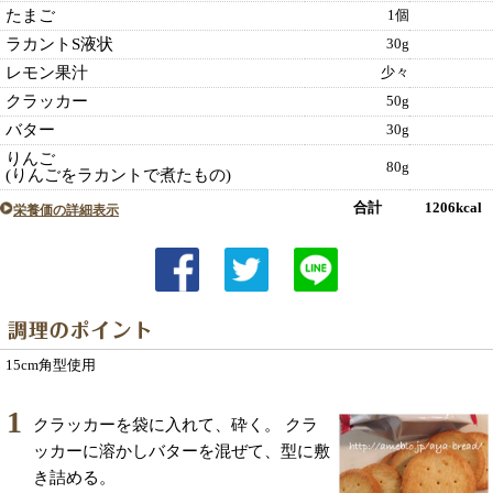
たまご
1個
ラカントS液状
30g
レモン果汁
少々
クラッカー
50g
バター
30g
りんご
80g
(りんごをラカントで煮たもの)
合計 1206kcal
栄養価の詳細表示
15cm角型使用
1
クラッカーを袋に入れて、砕く。 クラ
ッカーに溶かしバターを混ぜて、型に敷
き詰める。