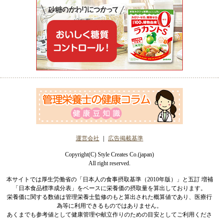
運営会社
｜
広告掲載基準
Copyright(C) Style Creates Co.(japan)
All right reserved.
本サイトでは厚生労働省の「日本人の食事摂取基準（2010年版）」と五訂 増補
「日本食品標準成分表」をベースに栄養価の摂取量を算出しております。
栄養価に関する数値は管理栄養士監修のもと算出された概算値であり、医療行
為等に利用できるものではありません。
あくまでも参考値として健康管理や献立作りのための目安としてご利用くださ