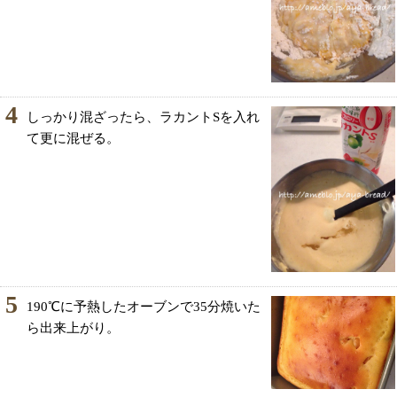
4
しっかり混ざったら、ラカントSを入れ
て更に混ぜる。
5
190℃に予熱したオーブンで35分焼いた
ら出来上がり。