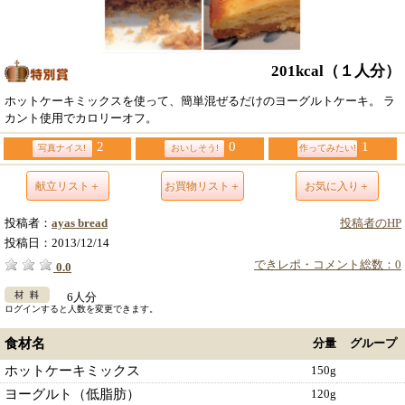
201kcal
（１人分）
ホットケーキミックスを使って、簡単混ぜるだけのヨーグルトケーキ。 ラ
カント使用でカロリーオフ。
2
0
1
写真ナイス!
おいしそう!
作ってみたい!
献立リスト＋
お買物リスト＋
お気に入り＋
投稿者：
ayas bread
投稿者のHP
投稿日：
2013/12/14
できレポ・コメント総数：0
0.0
6人分
ログインすると人数を変更できます。
食材名
分量
グループ
ホットケーキミックス
150g
ヨーグルト（低脂肪）
120g