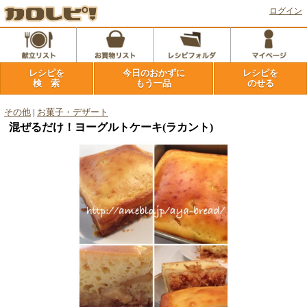
ログイン
レシピを
今日のおかずに
レシピを
検 索
もう一品
のせる
その他
|
お菓子・デザート
混ぜるだけ！ヨーグルトケーキ(ラカント)