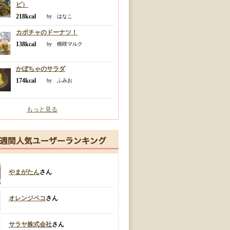
ピ）
218kcal
by はなこ
カボチャのドーナツ！
138kcal
by 桃咲マルク
かぼちゃのサラダ
174kcal
by ふみお
もっと見る
やまがたん
さん
オレンジペコ
さん
サラヤ株式会社
さん