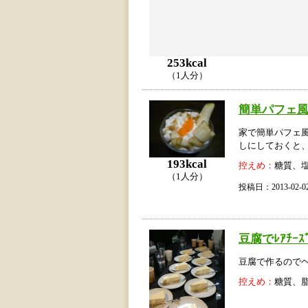
253kcal
（1人分）
簡単パフェ
家で簡単パフェ
しにしておくと
193kcal
控えめ：
糖質、
（1人分）
投稿日：2013-02
豆腐でﾚｱﾁｰｽ
豆腐で作るので
控えめ：
糖質、