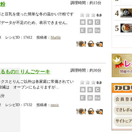
調理時間：約15分
汁粉
4
麻と豆乳を使った簡単な冬の温かい汁粉です
0.0
データが不足のため、表示できません。
5
-08 レシピID：17412 投稿者：
Marble
調理時間：約30分
るもの!! りんごケーキ
ックスとりんご以外は各家庭に常備されてい
0.0
加減は オーブンにもよりますが…
塩分
-02 レシピID：17132 投稿者：
music