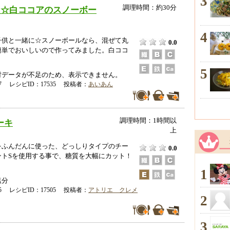
3
調理時間：約30分
に☆白ココアのスノーボー
4
子供と一緒に☆スノーボールなら、混ぜて丸
0.0
簡単でおいしいので作ってみました。白ココ
5
データが不足のため、表示できません。
-17 レシピID：17535 投稿者：
あいあん
調理時間：1時間以
ーキ
上
をふんだんに使った、どっしりタイプのチー
0.0
ントSを使用する事で、糖質を大幅にカット！
1
塩分
-15 レシピID：17505 投稿者：
アトリエ クレメ
2
3