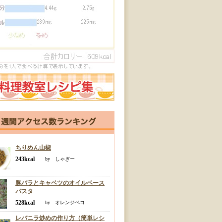
ちりめん山椒
243kcal
by しゃぎー
豚バラとキャベツのオイルベース
パスタ
528kcal
by オレンジペコ
レバニラ炒めの作り方（簡単レシ