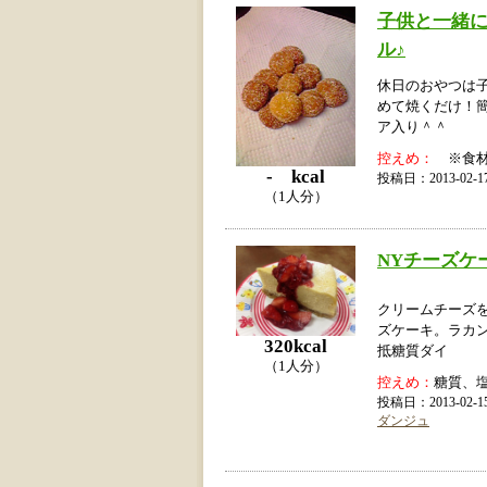
子供と一緒
ル♪
休日のおやつは
めて焼くだけ！
ア入り＾＾
控えめ：
※食材
- kcal
投稿日：2013-02
（1人分）
NYチーズケ
クリームチーズ
ズケーキ。ラカ
320kcal
抵糖質ダイ
（1人分）
控えめ：
糖質、
投稿日：2013-02
ダンジュ