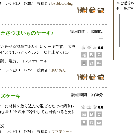
※ご返信
-29 レシピID：17287 投稿者：
be ablecooking
せ」をご
調理時間：1時間以
☆さつまいものケーキ♪
上
にお任せ☆簡単でおいしいケーキです。 大豆
0.0
ルピスでしっとりヘルシーな仕上がりに♪
脂質、塩分、コレステロール
-27 レシピID：17254 投稿者：
あいあん
調理時間：約30分
ーズケーキ
サーに材料を放り込んで混ぜるだけの簡単レ
0.0
的な味！ 冷蔵庫で冷やして翌日食べると更に
塩分
-26 レシピID：17245 投稿者：
ママ友クック