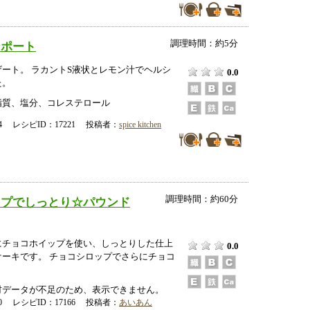
調理時間：約5分
ンポート
ート。 ラカントS液状とレモン汁でヘルシ
0.0
た。
脂質、塩分、コレステロール
-24 レシピID：17221 投稿者：
spice kitchen
調理時間：約60分
ップでしっとり☆パウンド
にチョコホイップを使い、しっとりした仕上
0.0
ケーキです。 チョコシロップでさらにチョコ
データが不足のため、表示できません。
-20 レシピID：17166 投稿者：
あいあん