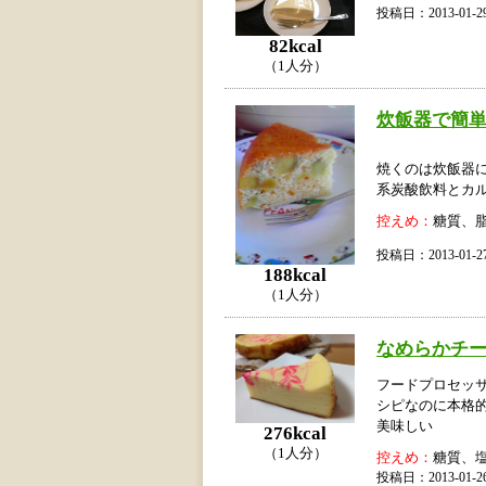
投稿日：2013-01
82kcal
（1人分）
炊飯器で簡単
焼くのは炊飯器
系炭酸飲料とカ
控えめ：
糖質、
投稿日：2013-01
188kcal
（1人分）
なめらかチ
フードプロセッ
シピなのに本格
美味しい
276kcal
（1人分）
控えめ：
糖質、
投稿日：2013-01