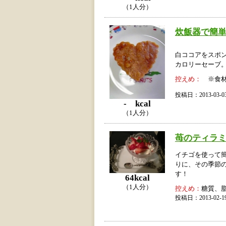
（1人分）
炊飯器で簡単
白ココアをスポ
カロリーセーブ
控えめ：
※食材
投稿日：2013-03
- kcal
（1人分）
苺のティラ
イチゴを使って
りに、その季節
す！
64kcal
（1人分）
控えめ：
糖質、
投稿日：2013-02