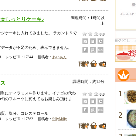
調理時間：1時間以
☆しっとりケーキ♪
上
ンジケーキに入れてみました。 ラカントＳで
0.0
。
データが不足のため、表示できません。
-03 レシピID：17844 投稿者：
あいあん
調理時間：約15分
ミス
1
簡単にティラミスを作ります。イチゴの代わ
0.0
の旬のフルーツに変えてもお楽しみ頂けま
2
脂質、塩分、コレステロール
-19 レシピID：17562 投稿者：
SillyMilly