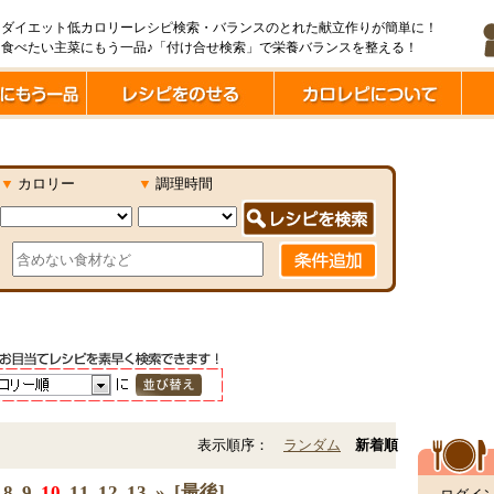
ダイエット低カロリーレシピ検索・バランスのとれた献立作りが簡単に！
食べたい主菜にもう一品♪「付け合せ検索」で栄養バランスを整える！
▼
カロリー
▼
調理時間
表示順序：
ランダム
新着順
8
9
10
11
12
13
»
[最後]