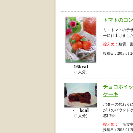
トマトのコ
ミニトマトのデザ
ーに仕上げまし
控えめ：
糖質、
投稿日：2013-01
16kcal
（1人分）
チョコホイ
ケーキ
バターの代わり
- kcal
がりのパウンド
（1人分）
感UP☆
控えめ：
※食材
投稿日：2013-01