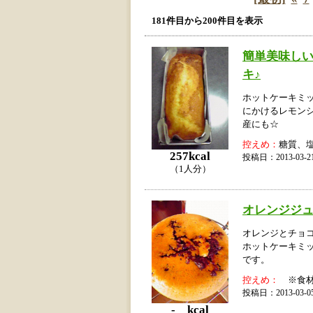
181件目から200件目を表示
簡単美味し
キ♪
ホットケーキミ
にかけるレモン
産にも☆
控えめ：
糖質、
257kcal
投稿日：2013-03
（1人分）
オレンジジュ
オレンジとチョ
ホットケーキミ
です。
控えめ：
※食材
投稿日：2013-03
- kcal