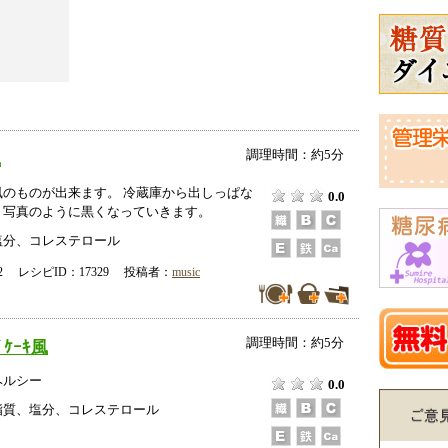
調理時間：約5分
風
風のものが出来ます。 冷蔵庫から出しっぱな
0.0
、写真のように黒くなっていきます。
塩分、コレステロール
-02 レシピID：17329 投稿者：
music
調理時間：約5分
ﾞｹｰｷ風
ヘルシー
0.0
脂質、塩分、コレステロール