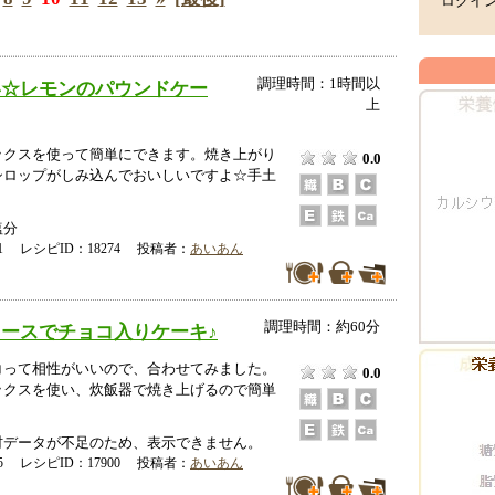
ログイ
調理時間：1時間以
い☆レモンのパウンドケー
上
ックスを使って簡単にできます。焼き上がり
0.0
シロップがしみ込んでおいしいですよ☆手土
塩分
-21 レシピID：18274 投稿者：
あいあん
調理時間：約60分
ースでチョコ入りケーキ♪
コって相性がいいので、合わせてみました。
0.0
ックスを使い、炊飯器で焼き上げるので簡単
データが不足のため、表示できません。
-05 レシピID：17900 投稿者：
あいあん