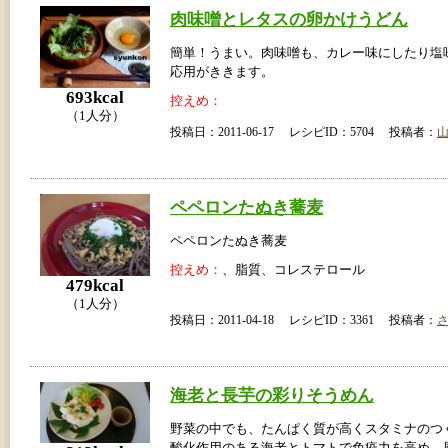
肉味噌とレタスの卵かけうどん
簡単！うまい。肉味噌も、カレー味にしたり塩
応用がききます。
693kcal
控えめ：
（1人分）
投稿日：2011-06-17 レシピID：5704 投稿者：
ペペロンたぬき蕎麦
ペペロンたぬき蕎麦
控えめ：
、脂質、コレステロール
479kcal
（1人分）
投稿日：2011-04-18 レシピID：3361 投稿者：
海老と長芋の彩りそうめん
野菜の中でも、たんぱく質が高くスタミナのつ
酸化作用のある海老とトマトで免疫力を高め、