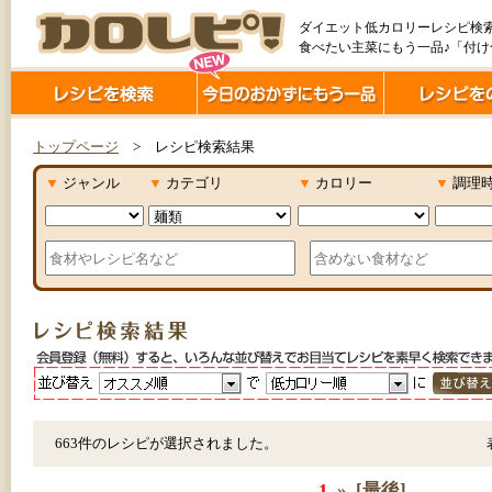
ダイエット低カロリーレシピ検
食べたい主菜にもう一品♪「付
トップページ
> レシピ検索結果
▼
ジャンル
▼
カテゴリ
▼
カロリー
▼
調理
663件のレシピが選択されました。
1
»
[最後]