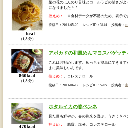
菜の花のほんのり苦味とコールラビの甘さがよ
になりました＾＾
控えめ：
※食材データが不足のため、表示で
投稿日：2011-05-20 レシピID：3144 投稿者：
ui
- kcal
（1人分）
アボカドの和風めんマヨスパゲッテ
これはお勧めします。めっちゃ簡単にできます
まに美味しいんです。
860kcal
控えめ：
、コレステロール
（1人分）
投稿日：2011-06-17 レシピID：5705 投稿者：
ホタルイカの春ペンネ
見た目も鮮やか、春の到来を喜ぶ、うきうきペ
控えめ：
、脂質、塩分、コレステロール
470kcal