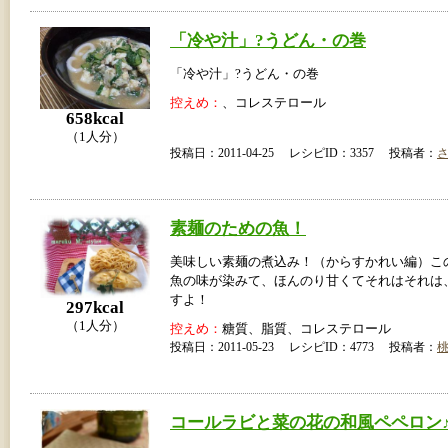
「冷や汁」?うどん・の巻
「冷や汁」?うどん・の巻
控えめ：
、コレステロール
658kcal
（1人分）
投稿日：2011-04-25 レシピID：3357 投稿者：
素麺のための魚！
美味しい素麺の煮込み！（からすかれい編）こ
魚の味が染みて、ほんのり甘くてそれはそれは
すよ！
297kcal
（1人分）
控えめ：
糖質、脂質、コレステロール
投稿日：2011-05-23 レシピID：4773 投稿者：
コールラビと菜の花の和風ペペロン