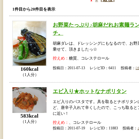
1件目から20件目を表示
お野菜たっぷり♪胡麻だれお素麺ラ
チ。
胡麻ダレは、ドレッシングにもなるので、お野
乗せて、頂きましたっ☆
控えめ：
糖質、コレステロール
160kcal
投稿日：2011-07-13 レシピID：6411 投稿者：
（1人分）
エビ入り★ホットなナポリタン
エビ入りのパスタです。具を取るとナポリタン
ど、唐辛子入れて辛くしたので、こっち取ると
に近い！
583kcal
（1人分）
控えめ：
、コレステロール
投稿日：2011-07-19 レシピID：11883 投稿者：