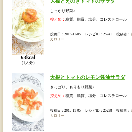
大根とえのきトマトのサラダ
しっかり野菜♪
控えめ：
糖質、脂質、塩分、コレステロール
投稿日：2015-11-05 レシピID：25241 投稿者：
カロリー
63kcal
（1人分）
大根とトマトのレモン醤油サラダ
さっぱり、もりもり野菜♪
控えめ：
糖質、脂質、塩分、コレステロール
投稿日：2015-11-05 レシピID：25238 投稿者：
カロリー