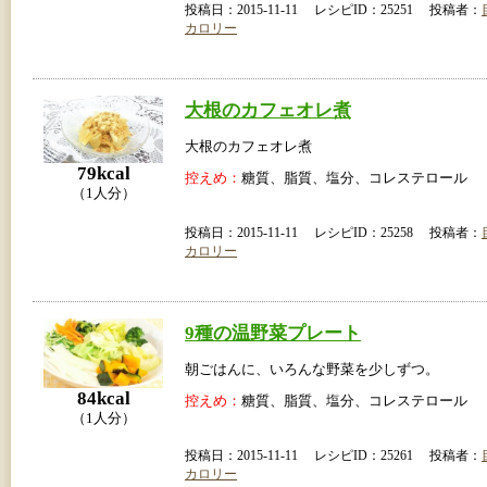
投稿日：2015-11-11 レシピID：25251 投稿者：
カロリー
大根のカフェオレ煮
大根のカフェオレ煮
79kcal
控えめ：
糖質、脂質、塩分、コレステロール
（1人分）
投稿日：2015-11-11 レシピID：25258 投稿者：
カロリー
9種の温野菜プレート
朝ごはんに、いろんな野菜を少しずつ。
84kcal
控えめ：
糖質、脂質、塩分、コレステロール
（1人分）
投稿日：2015-11-11 レシピID：25261 投稿者：
カロリー