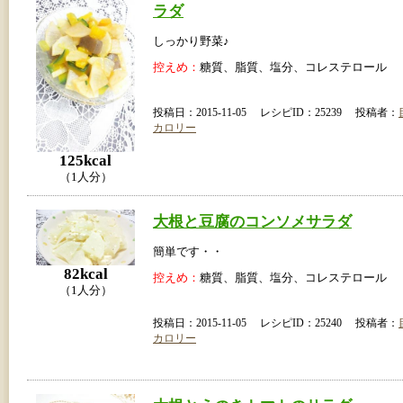
ラダ
しっかり野菜♪
控えめ：
糖質、脂質、塩分、コレステロール
投稿日：2015-11-05 レシピID：25239 投稿者：
カロリー
125kcal
（1人分）
大根と豆腐のコンソメサラダ
簡単です・・
82kcal
控えめ：
糖質、脂質、塩分、コレステロール
（1人分）
投稿日：2015-11-05 レシピID：25240 投稿者：
カロリー