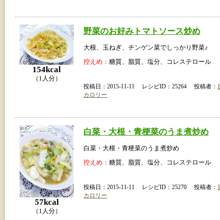
野菜のお好みトマトソース炒め
大根、玉ねぎ、チンゲン菜でしっかり野菜♪
控えめ：
糖質、脂質、塩分、コレステロール
154kcal
（1人分）
投稿日：2015-11-11 レシピID：25264 投稿者：
カロリー
白菜・大根・青梗菜のうま煮炒め
白菜・大根・青梗菜のうま煮炒め
控えめ：
糖質、脂質、塩分、コレステロール
投稿日：2015-11-11 レシピID：25270 投稿者：
カロリー
57kcal
（1人分）