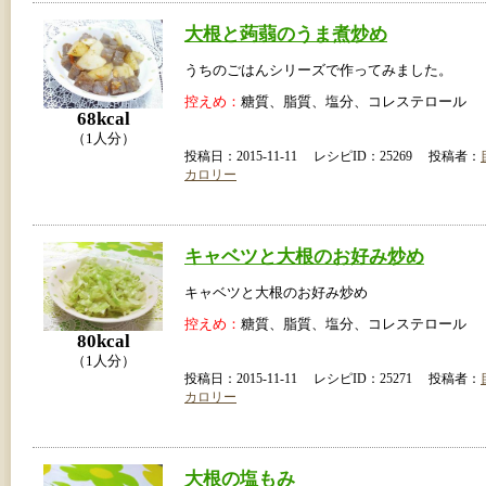
大根と蒟蒻のうま煮炒め
うちのごはんシリーズで作ってみました。
控えめ：
糖質、脂質、塩分、コレステロール
68kcal
（1人分）
投稿日：2015-11-11 レシピID：25269 投稿者：
カロリー
キャベツと大根のお好み炒め
キャベツと大根のお好み炒め
控えめ：
糖質、脂質、塩分、コレステロール
80kcal
（1人分）
投稿日：2015-11-11 レシピID：25271 投稿者：
カロリー
大根の塩もみ