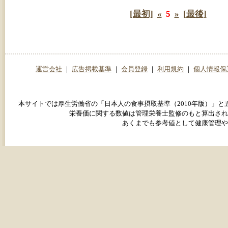
[最初]
«
5
»
[最後]
運営会社
｜
広告掲載基準
｜
会員登録
｜
利用規約
｜
個人情報保
本サイトでは厚生労働省の「日本人の食事摂取基準（2010年版）」
栄養価に関する数値は管理栄養士監修のもと算出され
あくまでも参考値として健康管理や