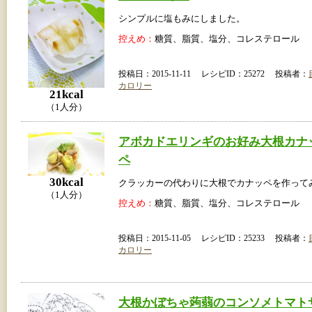
シンプルに塩もみにしました。
控えめ：
糖質、脂質、塩分、コレステロール
投稿日：2015-11-11 レシピID：25272 投稿者：
カロリー
21kcal
（1人分）
アボカドエリンギのお好み大根カナ
ペ
30kcal
クラッカーの代わりに大根でカナッペを作って
（1人分）
控えめ：
糖質、脂質、塩分、コレステロール
投稿日：2015-11-05 レシピID：25233 投稿者：
カロリー
大根かぼちゃ蒟蒻のコンソメトマト