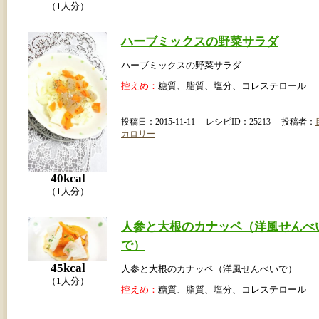
（1人分）
ハーブミックスの野菜サラダ
ハーブミックスの野菜サラダ
控えめ：
糖質、脂質、塩分、コレステロール
投稿日：2015-11-11 レシピID：25213 投稿者：
カロリー
40kcal
（1人分）
人参と大根のカナッペ（洋風せんべ
で）
45kcal
人参と大根のカナッペ（洋風せんべいで）
（1人分）
控えめ：
糖質、脂質、塩分、コレステロール