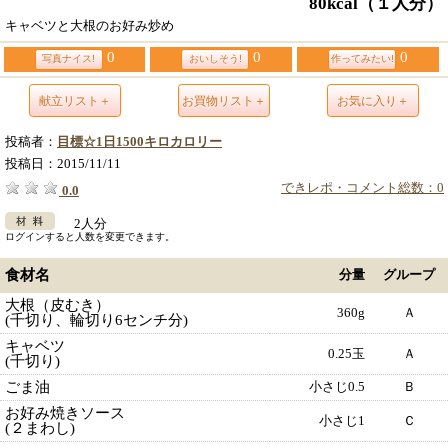
80kcal
（１人分）
キャベツと大根のお好み炒め
0
0
0
写真ナイス!
おいしそう!
作ってみたい!
献立リスト＋
お買物リスト＋
お気に入り＋
投稿者：
目標☆1日1500キロカロリー
投稿日：
2015/11/11
できレポ・コメント総数：0
0.0
2人分
ログインすると人数を変更できます。
食材名
分量
グループ
大根（皮むき）
360g
Ａ
(千切り、輪切り6センチ分)
キャベツ
0.25玉
Ａ
(千切り)
ごま油
小さじ0.5
Ｂ
お好み焼きソース
小さじ1
Ｃ
(２まわし)