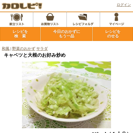
ログイン
レシピを
今日のおかずに
レシピを
検 索
もう一品
のせる
和風
|
野菜のおかず
サラダ
キャベツと大根のお好み炒め