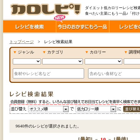
ダイエット低カロリーレシピ検
食べたい主菜にもう一品♪「付
トップページ
> レシピ検索結果
▼
ジャンル
▼
カテゴリ
▼
カロリー
▼
調理
9640件のレシピが選択されました。
[最初]
«
10
»
[最後]