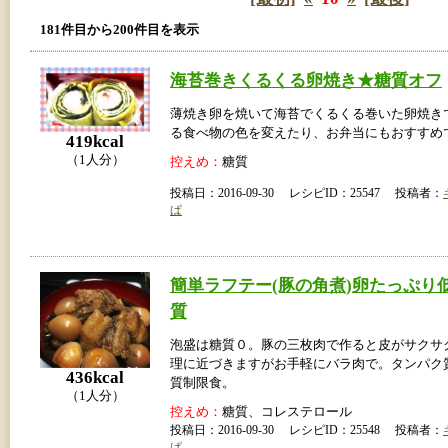
181件目から200件目を表示
海苔巻きくるくる卵焼き★糖質オフ
薄焼き卵を焼いて海苔でくるくる巻いた卵焼き
る食べ物の色を変えたり、お弁当にもおすすめ
419kcal
（1人分）
控えめ：
糖質
投稿日：2016-09-30 レシピID：25547 投稿者：
ぱ
簡単ラフテー(豚の角煮)卵たっぷり
質
泡盛は糖質０。豚の三枚肉で作ると皮がサクサ
理に近づきますがお手軽にバラ肉で。タンパク
436kcal
質制限食。
（1人分）
控えめ：
糖質、コレステロール
投稿日：2016-09-30 レシピID：25548 投稿者：
ぱ