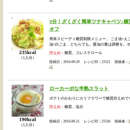
3分！ざくざく簡単ツナキャベツ♪糖
オフ
簡単スピーディ糖質制限メニュー。 ごま油+え
油+白ごま、どちらでも。醤油の量は調整を。オ
235kcal
控えめ：
糖質、コレステロール
（1人分）
投稿日：2016-09-29 レシピID：25521 投稿者：
ぱ
ローカーボな半熟スラット
ポテトのかわりにカリフラワーで糖質控えめで
控えめ：
糖質、塩分
190kcal
投稿日：2016-09-21 レシピID：25536 投稿者：
（1人分）