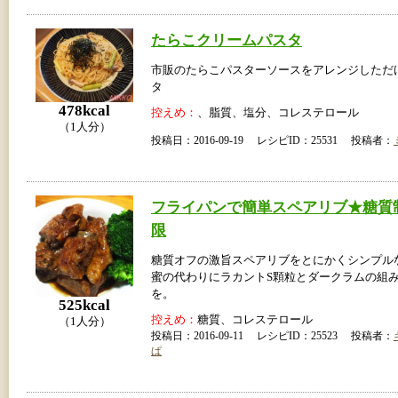
たらこクリームパスタ
市販のたらこパスターソースをアレンジしただ
タ
478kcal
控えめ：
、脂質、塩分、コレステロール
（1人分）
投稿日：2016-09-19 レシピID：25531 投稿者：
フライパンで簡単スペアリブ★糖質
限
糖質オフの激旨スペアリブをとにかくシンプル
蜜の代わりにラカントS顆粒とダークラムの組
を。
525kcal
控えめ：
糖質、コレステロール
（1人分）
投稿日：2016-09-11 レシピID：25523 投稿者：
ぱ