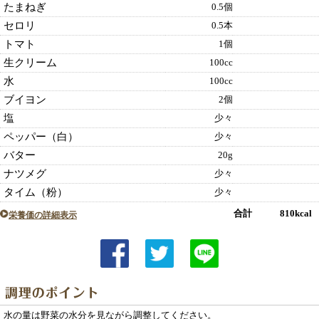
たまねぎ
0.5個
セロリ
0.5本
トマト
1個
生クリーム
100cc
水
100cc
ブイヨン
2個
塩
少々
ペッパー（白）
少々
バター
20g
ナツメグ
少々
タイム（粉）
少々
合計 810kcal
栄養価の詳細表示
水の量は野菜の水分を見ながら調整してください。