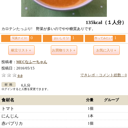
135kcal
（１人分）
カロテンたっぷり! 野菜が多いのでやや糖質ありです。
0
1
1
写真ナイス!
おいしそう!
作ってみたい!
献立リスト＋
お買物リスト＋
お気に入り＋
投稿者：
MECなふーちゃん
投稿日：
2016/05/15
できレポ・コメント総数：0
0.0
6人分
ログインすると人数を変更できます。
食材名
分量
グループ
トマト
1個
にんじん
1本
赤パプリカ
1個