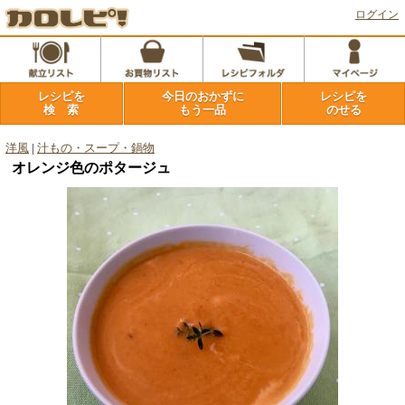
ログイン
レシピを
今日のおかずに
レシピを
検 索
もう一品
のせる
洋風
|
汁もの・スープ・鍋物
オレンジ色のポタージュ