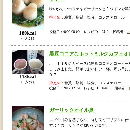
味の少ないホタテをガーリックと白ワインで濃
控えめ：
糖質、脂質、塩分、コレステロール
投稿日：0000-00-00 レシピID：9542 投稿者：
180kcal
（1人分）
黒豆ココアなホットミルクカフェオ
ホットミルクをベースに黒豆ココアとコーヒー
してみました。簡単でおいしい１杯、寒い日に
か？
113kcal
（1人分）
控えめ：
糖質、脂質、塩分、コレステロール
投稿日：2012-12-29 レシピID：16970 投稿者：
ガーリックオイル煮
エビの甘みを感じられ、香り良くプリプリに仕
程よくガーリックが効いています。