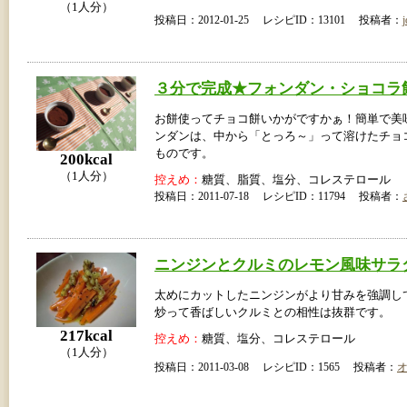
（1人分）
投稿日：2012-01-25 レシピID：13101 投稿者：
j
３分で完成★フォンダン・ショコラ
お餅使ってチョコ餅いかがですかぁ！簡単で美
ンダンは、中から「とっろ～」って溶けたチョ
ものです。
200kcal
（1人分）
控えめ：
糖質、脂質、塩分、コレステロール
投稿日：2011-07-18 レシピID：11794 投稿者：
ニンジンとクルミのレモン風味サラ
太めにカットしたニンジンがより甘みを強調し
炒って香ばしいクルミとの相性は抜群です。
217kcal
控えめ：
糖質、塩分、コレステロール
（1人分）
投稿日：2011-03-08 レシピID：1565 投稿者：