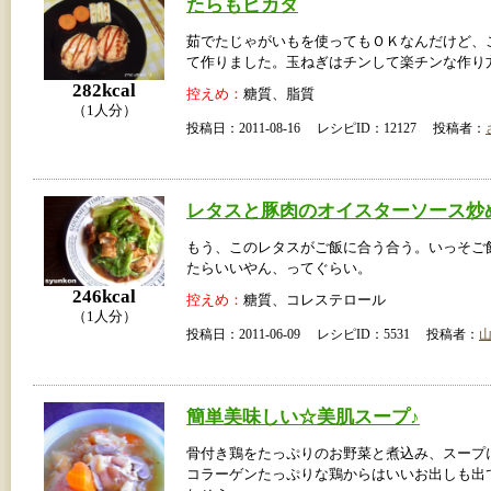
たらもピカタ
茹でたじゃがいもを使ってもＯＫなんだけど、
て作りました。玉ねぎはチンして楽チンな作り
282kcal
控えめ：
糖質、脂質
（1人分）
投稿日：2011-08-16 レシピID：12127 投稿者：
レタスと豚肉のオイスターソース炒
もう、このレタスがご飯に合う合う。いっそご
たらいいやん、ってぐらい。
246kcal
控えめ：
糖質、コレステロール
（1人分）
投稿日：2011-06-09 レシピID：5531 投稿者：
簡単美味しい☆美肌スープ♪
骨付き鶏をたっぷりのお野菜と煮込み、スープ
コラーゲンたっぷりな鶏からはいいお出しも出