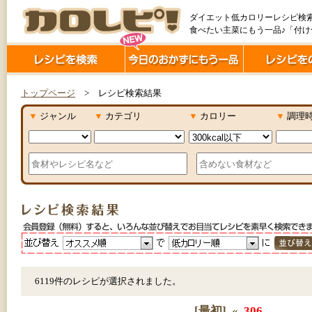
ダイエット低カロリーレシピ検
食べたい主菜にもう一品♪「付
トップページ
> レシピ検索結果
▼
ジャンル
▼
カテゴリ
▼
カロリー
▼
調理
6119件のレシピが選択されました。
[最初]
«
306