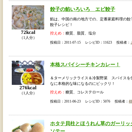
餃子の餡いろいろ エビ餃子
餡は、中国の南の地方での、定番家庭料理の餃
餃子レシピ！
72kcal
控えめ：
糖質、脂質、塩分
（1人分）
投稿日：2011-07-15 レシピID：11623 投稿者：
本格スパイシーチキンカレー！
＆ターメリックライス＆冷製野菜 スパイスを
なに本格的な味になるのにビックリ！
276kcal
控えめ：
糖質、コレステロール
（1人分）
投稿日：2011-06-23 レシピID：5076 投稿者：
ホタテ貝柱とほうれん草のガーリッ
ソテー