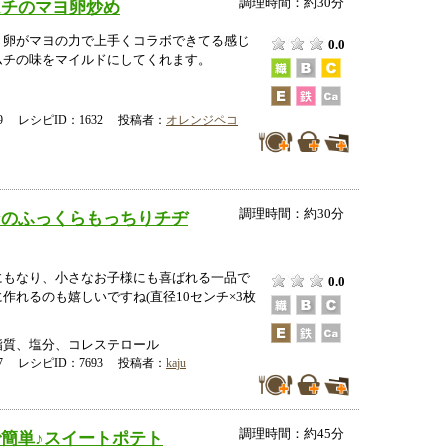
調理時間：約30分
ムチのマヨ卵炒め
、卵がマヨの力で上手くコラボできてる感じ
0.0
ムチの味をマイルドにしてくれます。
-09 レシピID：1632 投稿者：
オレンジペコ
調理時間：約30分
ンのふっくらもっちりチヂ
にもなり、小さなお子様にも喜ばれる一品で
0.0
作れるのも嬉しいですね(直径10センチ×3枚
脂質、塩分、コレステロール
-27 レシピID：7693 投稿者：
kaju
調理時間：約45分
簡単♪スイートポテト