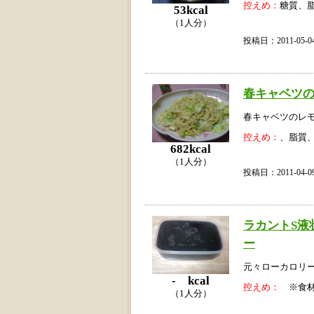
控えめ：
糖質、
53kcal
（1人分）
投稿日：2011-05
春キャベツ
春キャベツのレ
控えめ：
、脂質
682kcal
（1人分）
投稿日：2011-04
ラカントS液
ー
元々ローカロリ
- kcal
控えめ：
※食材
（1人分）