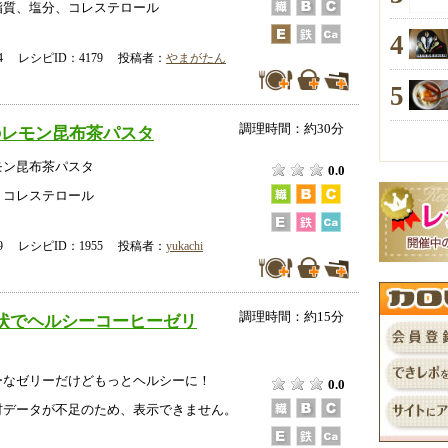
脂質、塩分、コレステロール
4
-04 レシピID：4179 投稿者：
やまがたん
5
調理時間：約30分
のレモン昆布茶パスタ
モン昆布茶パスタ
0.0
、コレステロール
-09 レシピID：1955 投稿者：
yukachi
調理時間：約15分
状でヘルシーコーヒーゼリ
ーなゼリーだけどもっとヘルシーに！
0.0
データが不足のため、表示できません。