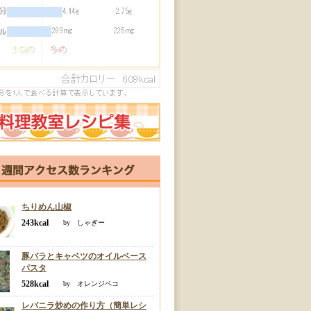
ちりめん山椒
243kcal
by しゃぎー
豚バラとキャベツのオイルベース
パスタ
528kcal
by オレンジペコ
レバニラ炒めの作り方（簡単レシ