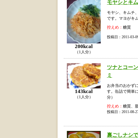
モヤシとキ
モヤシ、キムチ
です。マヨがキ
控えめ：
糖質
投稿日：2011-03
200kcal
（1人分）
ツナとコー
ミ
お弁当のおかず
143kcal
す。缶詰で簡単に
（1人分）
分）
控えめ：
糖質、
投稿日：2011-08
裏ごしナシで