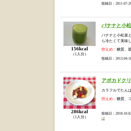
投稿日：2011-07
バナナと小
バナナと小松菜
ら冷たくて美味
156kcal
控えめ：
糖質、
（1人分）
投稿日：2013-04
アボカドク
カラフルでたん
控えめ：
糖質、
286kcal
投稿日：2018-10
（1人分）
ぱ