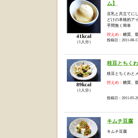
ム】
豆乳と共立てに
どけの本格的ア
手間無く簡単
控えめ：
糖質、
41kcal
投稿日：2011-08
（1人分）
枝豆とちく
枝豆とちくわと
控えめ：
糖質、
89kcal
（1人分）
投稿日：2011-05
キムチ豆腐
キムチ豆腐