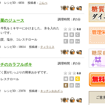
-29 レシピID：6856 投稿者：
ごんべ
調理時間：約5分
松菜のジュース
と牛乳をミキサーにかけました。 氷を入れた
0.0
しいです。
脂質、塩分、コレステロール
-18 レシピID：18614 投稿者：
ティラミス
調理時間：約5分
リチのカラフルポキ
ぱく質がたっぷりの簡単おかずです。
0.0
コレステロール
-02 レシピID：25978 投稿者：
キッチンおおざっ