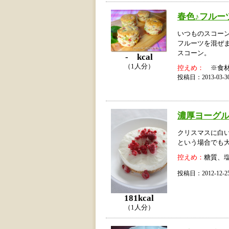
春色♪フルー
いつものスコー
フルーツを混ぜ
スコーン。
- kcal
（1人分）
控えめ：
※食材
投稿日：2013-03
濃厚ヨーグ
クリスマスに白
という場合でも
控えめ：
糖質、
投稿日：2012-12
181kcal
（1人分）