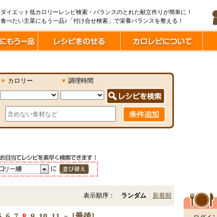
ダイエット低カロリーレシピ検索・バランスのとれた献立作りが簡単に！
食べたい主菜にもう一品♪「付け合せ検索」で栄養バランスを整える！
▼
カロリー
▼
調理時間
表示順序：
ランダム
新着順
5
6
7
8
9
10
11
»
[最後]