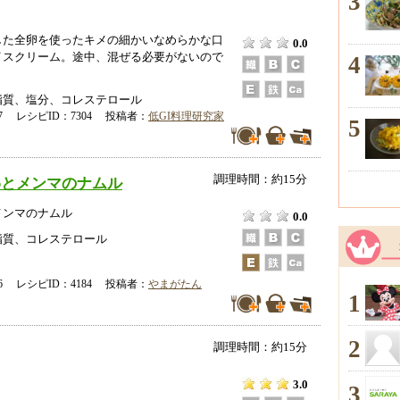
3
した全卵を使ったキメの細かいなめらかな口
0.0
イスクリーム。途中、混ぜる必要がないので
4
脂質、塩分、コレステロール
-17 レシピID：7304 投稿者：
低GI料理研究家
5
調理時間：約15分
わとメンマのナムル
メンマのナムル
0.0
脂質、コレステロール
-26 レシピID：4184 投稿者：
やまがたん
1
2
調理時間：約15分
3.0
3