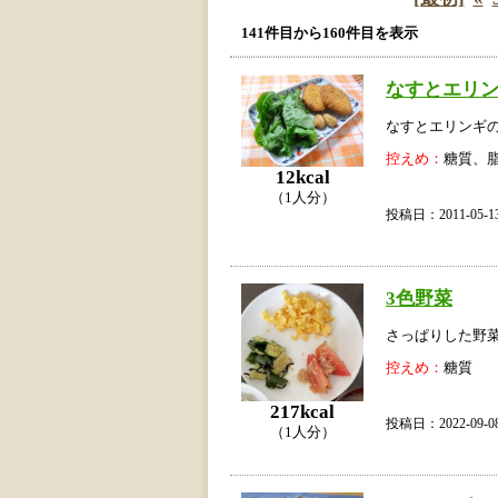
141件目から160件目を表示
なすとエリ
なすとエリンギ
控えめ：
糖質、
12kcal
（1人分）
投稿日：2011-05
3色野菜
さっぱりした野
控えめ：
糖質
217kcal
投稿日：2022-09
（1人分）