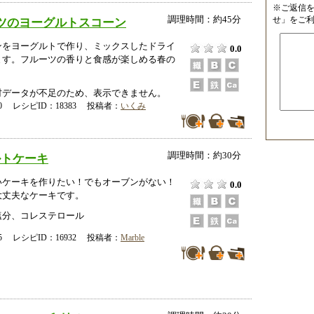
※ご返信
調理時間：約45分
ツのヨーグルトスコーン
せ」をご
ンをヨーグルトで作り、ミックスしたドライ
0.0
ます。フルーツの香りと食感が楽しめる春の
データが不足のため、表示できません。
-30 レシピID：18383 投稿者：
いくみ
調理時間：約30分
ルトケーキ
いケーキを作りたい！でもオーブンがない！
0.0
大丈夫なケーキです。
塩分、コレステロール
-25 レシピID：16932 投稿者：
Marble