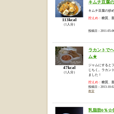
キムチ豆腐
キムチ豆腐の炒
控えめ：
糖質、
113kcal
（1人分）
投稿日：2011-05
ラカントでヘ
ム★
ジャムにすると
47kcal
じちく。ラカン
（1人分）
ました！
控えめ：
糖質、
投稿日：2013-10
教室
乳脂肪0％☆