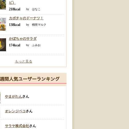
ピ）
218kcal
by はなこ
カボチャのドーナツ！
138kcal
by 桃咲マルク
かぼちゃのサラダ
174kcal
by ふみお
もっと見る
やまがたん
さん
オレンジペコ
さん
サラヤ株式会社
さん