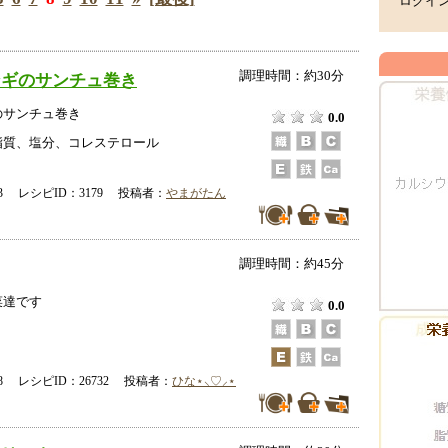
ログイ
調理時間：約30分
ンギのサンチュ巻き
のサンチュ巻き
0.0
脂質、塩分、コレステロール
-13 レシピID：3179 投稿者：
やまがたん
調理時間：約45分
菜達です
0.0
-08 レシピID：26732 投稿者：
ひな⋆⸜♡⸝‍⋆