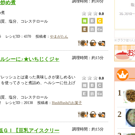
調理時間：約30分
の炒め煮
め煮
0.0
脂質、塩分、コレステロール
-06 レシピID：4370 投稿者：
やまがたん
調理時間：約15分
ルシーに♪★いちじくジャ
フレッシュとは違った美味しさが楽しめるい
0.0
トを使ってさっと煮詰め、ヘルシーに仕上げ
1
脂質、塩分、コレステロール
-02 レシピID：20138 投稿者：
HushHushのお菓子
2
調理時間：約15分
低ＧＩ【豆乳アイスクリー