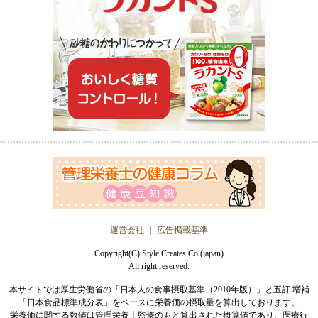
運営会社
｜
広告掲載基準
Copyright(C) Style Creates Co.(japan)
All right reserved.
本サイトでは厚生労働省の「日本人の食事摂取基準（2010年版）」と五訂 増補
「日本食品標準成分表」をベースに栄養価の摂取量を算出しております。
栄養価に関する数値は管理栄養士監修のもと算出された概算値であり、医療行