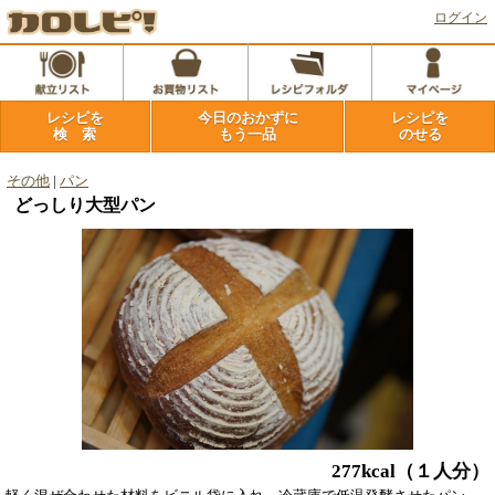
ログイン
レシピを
今日のおかずに
レシピを
検 索
もう一品
のせる
その他
|
パン
どっしり大型パン
277kcal
（１人分）