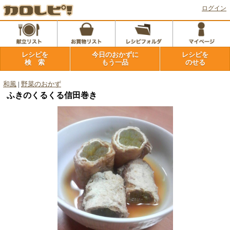
ログイン
レシピを
今日のおかずに
レシピを
検 索
もう一品
のせる
和風
|
野菜のおかず
ふきのくるくる信田巻き