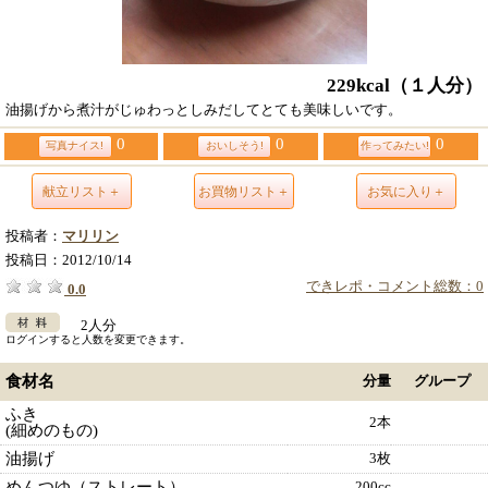
229kcal
（１人分）
油揚げから煮汁がじゅわっとしみだしてとても美味しいです。
0
0
0
写真ナイス!
おいしそう!
作ってみたい!
献立リスト＋
お買物リスト＋
お気に入り＋
投稿者：
マリリン
投稿日：
2012/10/14
できレポ・コメント総数：0
0.0
2人分
ログインすると人数を変更できます。
食材名
分量
グループ
ふき
2本
(細めのもの)
油揚げ
3枚
めんつゆ（ストレート）
200cc