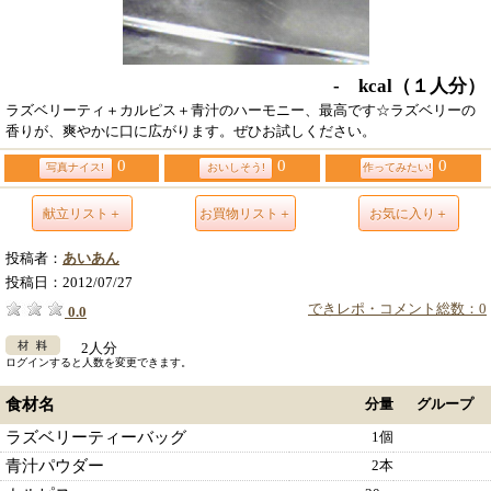
- kcal
（１人分）
ラズベリーティ＋カルピス＋青汁のハーモニー、最高です☆ラズベリーの
香りが、爽やかに口に広がります。ぜひお試しください。
0
0
0
写真ナイス!
おいしそう!
作ってみたい!
献立リスト＋
お買物リスト＋
お気に入り＋
投稿者：
あいあん
投稿日：
2012/07/27
できレポ・コメント総数：0
0.0
2人分
ログインすると人数を変更できます。
食材名
分量
グループ
ラズベリーティーバッグ
1個
青汁パウダー
2本