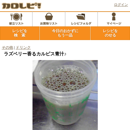
ログイン
レシピを
今日のおかずに
レシピを
検 索
もう一品
のせる
その他
|
ドリンク
ラズベリー香るカルピス青汁♪