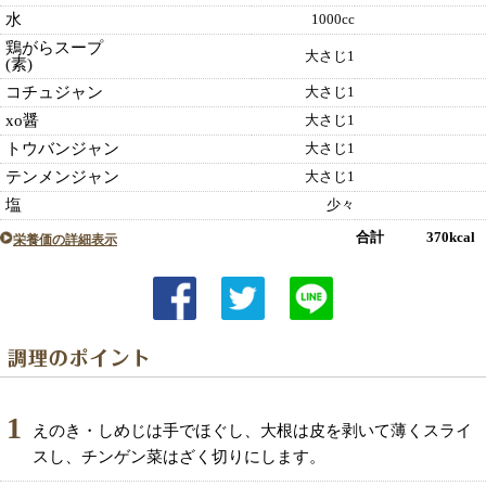
水
1000cc
鶏がらスープ
大さじ1
(素)
コチュジャン
大さじ1
xo醤
大さじ1
トウバンジャン
大さじ1
テンメンジャン
大さじ1
塩
少々
合計 370kcal
栄養価の詳細表示
1
えのき・しめじは手でほぐし、大根は皮を剥いて薄くスライ
スし、チンゲン菜はざく切りにします。