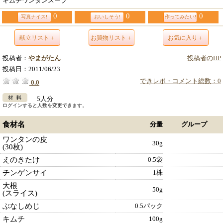
キムチワンタンスープ
0
0
0
写真ナイス!
おいしそう!
作ってみたい!
献立リスト＋
お買物リスト＋
お気に入り＋
投稿者：
やまがたん
投稿者のHP
投稿日：
2011/06/23
できレポ・コメント総数：0
0.0
5人分
ログインすると人数を変更できます。
食材名
分量
グループ
ワンタンの皮
30g
(30枚)
えのきたけ
0.5袋
チンゲンサイ
1株
大根
50g
(スライス)
ぶなしめじ
0.5パック
キムチ
100g