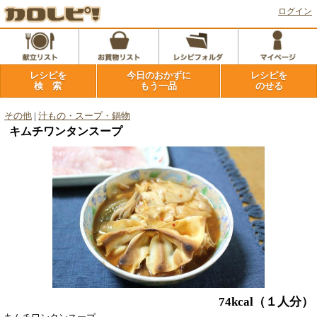
ログイン
レシピを
今日のおかずに
レシピを
検 索
もう一品
のせる
その他
|
汁もの・スープ・鍋物
キムチワンタンスープ
74kcal
（１人分）