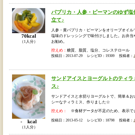
パプリカ・人参・ピーマンのゆず塩
立て♪
人参・黄パプリカ・ピーマンをオリーブオイル
70kcal
塩味のドレッシングで味付けしました。お弁当
（1人分）
お勧め。
控えめ：
糖質、脂質、塩分、コレステロール
投稿日：2013-07-29 レシピID：19309 投稿者：
サンドアイスとヨーグルトのティラ
ス♪
サンドアイスと水切りヨーグルトで、簡単＆お
シーなティラミス、作りました☆
控えめ：
※食材データが不足のため、表示で
投稿日：2013-05-12 レシピID：18798 投稿者：
- kcal
（1人分）