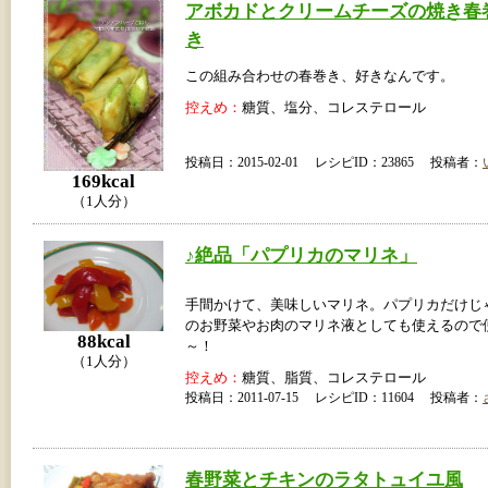
アボカドとクリームチーズの焼き春
き
この組み合わせの春巻き、好きなんです。
控えめ：
糖質、塩分、コレステロール
投稿日：2015-02-01 レシピID：23865 投稿者：
169kcal
（1人分）
♪絶品「パプリカのマリネ」
手間かけて、美味しいマリネ。パプリカだけじ
のお野菜やお肉のマリネ液としても使えるので
88kcal
～！
（1人分）
控えめ：
糖質、脂質、コレステロール
投稿日：2011-07-15 レシピID：11604 投稿者：
春野菜とチキンのラタトュイユ風