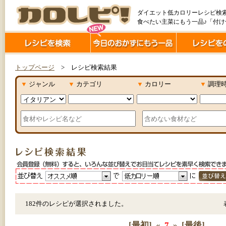
ダイエット低カロリーレシピ検
食べたい主菜にもう一品♪「付
トップページ
> レシピ検索結果
▼
ジャンル
▼
カテゴリ
▼
カロリー
▼
調理
182件のレシピが選択されました。
[最初]
«
7
»
[最後]