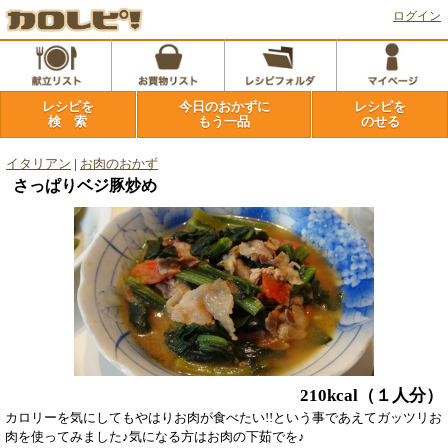
ログイン
レシピを
今日のおかずに
レシピを
検 索
もう一品
のせる
イタリアン
|
お肉のおかず
さっぱりベジ豚炒め
210kcal
（１人分）
カロリーを気にしてもやはりお肉が食べたい!!という事であえてガッツリお
肉を使ってみました♪気になる方はお肉の下茹でを♪