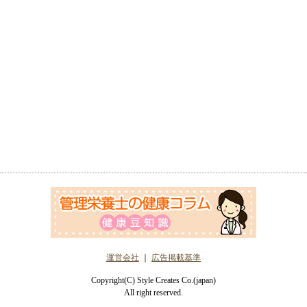
運営会社
｜
広告掲載基準
Copyright(C) Style Creates Co.(japan)
All right reserved.