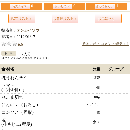
0
0
1
写真ナイス!
おいしそう!
作ってみたい!
献立リスト＋
お買物リスト＋
お気に入り＋
投稿者：
テンカイソウ
投稿日：
2012/01/17
できレポ・コメント総数：1
0.0
2人分
ログインすると人数を変更できます。
食材名
分量
グループ
ほうれんそう
3束
トマト
1個
(（小1個）)
豚こま切れ
80g
にんにく（おろし）
小さじ1
コンソメ（固形）
1個
塩
少々
(小さじ1/2程度)