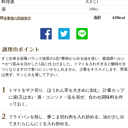
料理酒
大さじ1
湯
100cc
合計 420kcal
栄養価の詳細表示
すぐ出来る栄養バランス抜群の1品!!豚肉から出る油を使い、最低限ヘルシ
ーかつ旨みを活かした1品に仕上げました。トマトを入れすぎると酸味がき
つくなりますので食べにくいかもしれません、少量をオススメします。野菜
は煮ず、サッと火を通して下さい。
1
トマトをザク切り、ほうれん草を大きめに刻む。計量カップ
に湯(又は水)・酒・コンソメ・塩を混ぜ、合わせ調味料を作
っておく。
2
フライパンを熱し、豚こま切れ肉を入れ炒める。油が少し出
てきたらにんにくを入れ炒める。