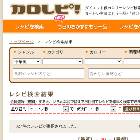
ダイエット低カロリーレシピ検
食べたい主菜にもう一品♪「付
トップページ
> レシピ検索結果
▼
ジャンル
▼
カテゴリ
▼
カロリー
▼
調理
827件のレシピが選択されました。
[最初]
«
40
»
[最後]