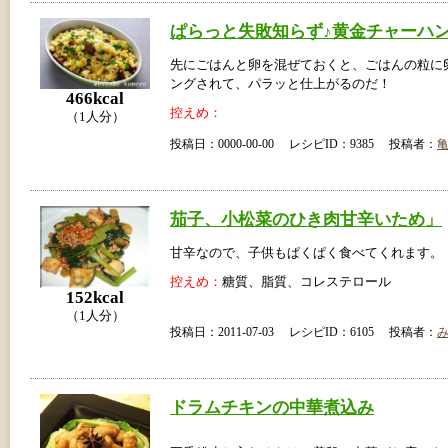
ぱらっと失敗知らず♪黄金チャーハ
先にごはんと卵を混ぜておくと、ごはんの粒に
ングされて、パラッと仕上がるのだ！
466kcal
控えめ：
（1人分）
投稿日：0000-00-00 レシピID：9385 投稿者：
茄子、小松菜のひき肉甘辛いため」
甘辛なので、子供もぱくぱく食べてくれます。
控えめ：
糖質、脂質、コレステロール
152kcal
（1人分）
投稿日：2011-07-03 レシピID：6105 投稿者：
ドラムチキンの中華煮込み