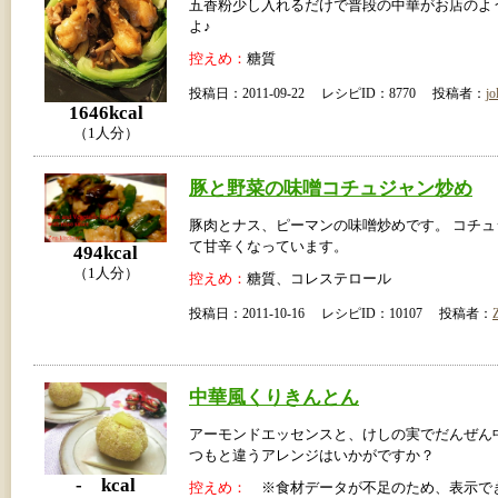
五香粉少し入れるだけで普段の中華がお店のよ
よ♪
控えめ：
糖質
投稿日：2011-09-22 レシピID：8770 投稿者：
jo
1646kcal
（1人分）
豚と野菜の味噌コチュジャン炒め
豚肉とナス、ピーマンの味噌炒めです。 コチ
て甘辛くなっています。
494kcal
（1人分）
控えめ：
糖質、コレステロール
投稿日：2011-10-16 レシピID：10107 投稿者：
Z
中華風くりきんとん
アーモンドエッセンスと、けしの実でだんぜん
つもと違うアレンジはいかがですか？
- kcal
控えめ：
※食材データが不足のため、表示で