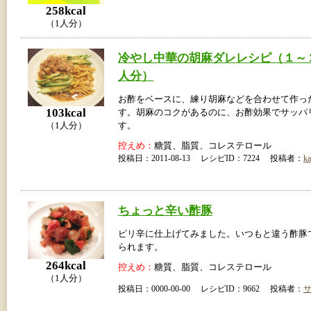
258kcal
（1人分）
冷やし中華の胡麻ダレレシピ（１～
人分）
お酢をベースに、練り胡麻などを合わせて作っ
103kcal
す。胡麻のコクがあるのに、お酢効果でサッパ
（1人分）
す。
控えめ：
糖質、脂質、コレステロール
投稿日：2011-08-13 レシピID：7224 投稿者：
ka
ちょっと辛い酢豚
ピリ辛に仕上げてみました。いつもと違う酢豚
られます。
264kcal
控えめ：
糖質、脂質、コレステロール
（1人分）
投稿日：0000-00-00 レシピID：9662 投稿者：