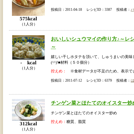
投稿日：2011-04-18 レシピID：3387 投稿者：
575kcal
（1人分）
おいしいシュウマイの作り方♪～レ
～
嬉しい干しホタテを頂いて、しゅうまいの美味
- kcal
(^^)!■材料（５０個分）
（1人分）
控えめ：
※食材データが不足のため、表示で
投稿日：2011-07-12 レシピID：6379 投稿者：
チンゲン菜とほたてのオイスター炒
チンゲン菜とほたてのオイスター炒め
控えめ：
糖質、脂質
312kcal
（1人分）