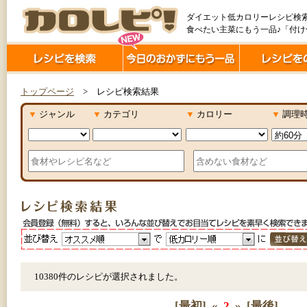
ダイエット低カロリーレシピ検
食べたい主菜にもう一品♪「付
トップページ
> レシピ検索結果
▼
ジャンル
▼
カテゴリ
▼
カロリー
▼
調理
10380件のレシピが選択されました。
[最初]
«
2
»
[最後]