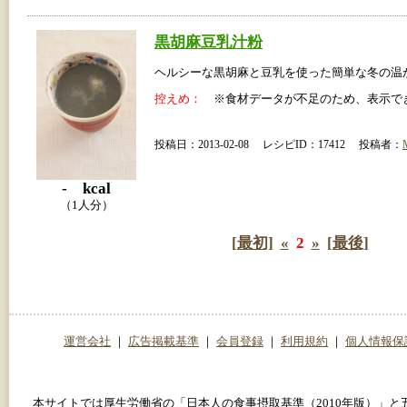
黒胡麻豆乳汁粉
ヘルシーな黒胡麻と豆乳を使った簡単な冬の温
控えめ：
※食材データが不足のため、表示で
投稿日：2013-02-08 レシピID：17412 投稿者：
- kcal
（1人分）
[最初]
«
2
»
[最後]
運営会社
｜
広告掲載基準
｜
会員登録
｜
利用規約
｜
個人情報保
本サイトでは厚生労働省の「日本人の食事摂取基準（2010年版）」