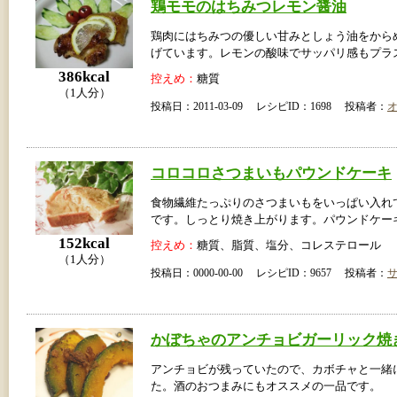
鶏モモのはちみつレモン醤油
鶏肉にはちみつの優しい甘みとしょう油をから
げています。レモンの酸味でサッパリ感もプラ
386kcal
控えめ：
糖質
（1人分）
投稿日：2011-03-09 レシピID：1698 投稿者：
コロコロさつまいもパウンドケーキ
食物繊維たっぷりのさつまいもをいっぱい入れ
です。しっとり焼き上がります。パウンドケー
152kcal
控えめ：
糖質、脂質、塩分、コレステロール
（1人分）
投稿日：0000-00-00 レシピID：9657 投稿者：
かぼちゃのアンチョビガーリック焼
アンチョビが残っていたので、カボチャと一緒
た。酒のおつまみにもオススメの一品です。