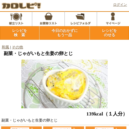
ログイン
レシピを
今日のおかずに
レシピを
検 索
もう一品
のせる
和風
|
その他
副菜・じゃがいもと生姜の卵とじ
139kcal
（１人分）
副菜・じゃがいもと生姜の卵とじ