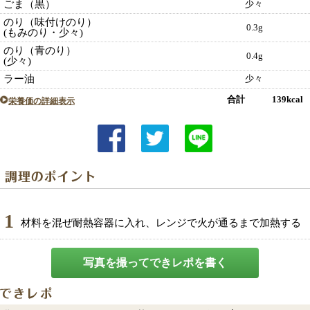
ごま（黒）
少々
のり（味付けのり）
0.3g
(もみのり・少々)
のり（青のり）
0.4g
(少々)
ラー油
少々
合計 139kcal
栄養価の詳細表示
1
材料を混ぜ耐熱容器に入れ、レンジで火が通るまで加熱する
写真を撮ってできレポを書く