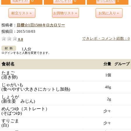
0
0
1
写真ナイス!
おいしそう!
作ってみたい!
献立リスト＋
お買物リスト＋
お気に入り＋
投稿者：
目標☆1日1500キロカロリー
投稿日：
2015/10/03
できレポ・コメント総数：0
0.0
1人分
ログインすると人数を変更できます。
食材名
分量
グループ
たまご
1個
(溶き卵)
じゃがいも
40g
(食べやすい大きさにカットし加熱)
しょうが
2g
(新生姜 みじん)
めんつゆ（ストレート）
少々
(そばつゆ)
すりごま
少々
(白)