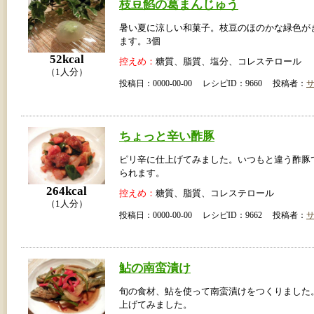
枝豆餡の葛まんじゅう
暑い夏に涼しい和菓子。枝豆のほのかな緑色が
ます。3個
52kcal
控えめ：
糖質、脂質、塩分、コレステロール
（1人分）
投稿日：0000-00-00 レシピID：9660 投稿者：
ちょっと辛い酢豚
ピリ辛に仕上げてみました。いつもと違う酢豚
られます。
264kcal
控えめ：
糖質、脂質、コレステロール
（1人分）
投稿日：0000-00-00 レシピID：9662 投稿者：
鮎の南蛮漬け
旬の食材、鮎を使って南蛮漬けをつくりました
上げてみました。