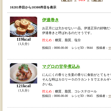
10281件目から10300件目を表示
伊達巻き
お正月には欠かせない一品。伊達正宗の好物だ
伊達巻きと呼ばれるのだそうです。
119kcal
控えめ：
糖質、脂質、塩分
（1人分）
投稿日：0000-00-00 レシピID：9644 投稿者：
マグロの甘辛煮込み
にんにくの香りと生姜の香りに食欲がとてもそ
そんな時はカロリー０のラカントＳでエネルギ
さいね。
121kcal
（1人分）
控えめ：
糖質、脂質、コレステロール
投稿日：0000-00-00 レシピID：9645 投稿者：