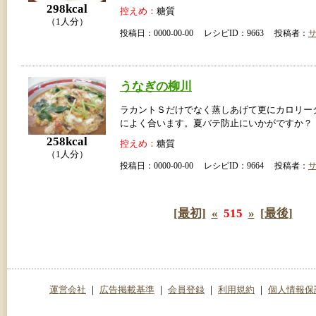
298kcal
控えめ：
糖質
（1人分）
投稿日：0000-00-00 レシピID：9663 投稿者：
うなぎの柳川
ラカントＳだけでなく蒸しあげて更にカロリー
によく合います。夏バテ防止にいかがですか？
258kcal
控えめ：
糖質
（1人分）
投稿日：0000-00-00 レシピID：9664 投稿者：
[最初]
«
515
»
[最後]
運営会社
｜
広告掲載基準
｜
会員登録
｜
利用規約
｜
個人情報保