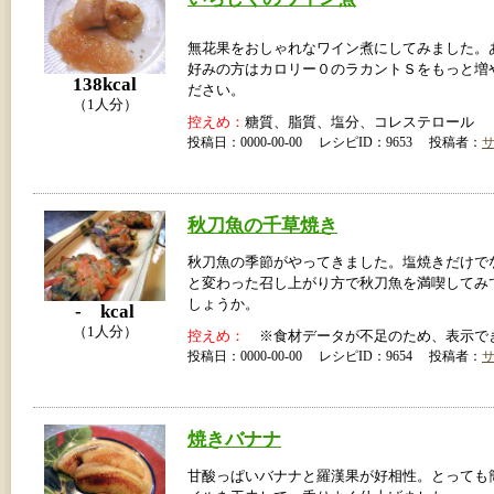
無花果をおしゃれなワイン煮にしてみました。
好みの方はカロリー０のラカントＳをもっと増
138kcal
ださい。
（1人分）
控えめ：
糖質、脂質、塩分、コレステロール
投稿日：0000-00-00 レシピID：9653 投稿者：
秋刀魚の千草焼き
秋刀魚の季節がやってきました。塩焼きだけで
と変わった召し上がり方で秋刀魚を満喫してみ
しょうか。
- kcal
（1人分）
控えめ：
※食材データが不足のため、表示で
投稿日：0000-00-00 レシピID：9654 投稿者：
焼きバナナ
甘酸っぱいバナナと羅漢果が好相性。とっても