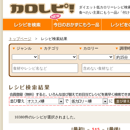
ダイエット低カロリーレシピ検
食べたい主菜にもう一品♪「付
トップページ
> レシピ検索結果
▼
ジャンル
▼
カテゴリ
▼
カロリー
▼
調理
10380件のレシピが選択されました。
[最初]
«
515
»
[最後]