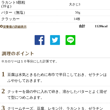
ラカントS顆粒
大さじ3
(39ｇ)
バター（無塩）
50g
クラッカー
14枚
合計 1120kcal
栄養価の詳細表示
※カロリーは１０等分にした計算です。
1
豆腐は水気ときるために布巾で半日こしておき、ゼラチンは
ふやかしておきます。
2
クッキーを袋の中に入れて砕き、溶かしたバターとよく混ぜ
て型につめこみます。
3
クリームチーズ、豆腐、レモン汁、ラカントＳ、ゼラチン