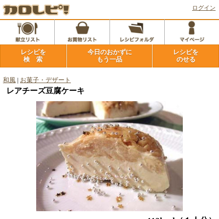
ログイン
レシピを
今日のおかずに
レシピを
検 索
もう一品
のせる
和風
|
お菓子・デザート
レアチーズ豆腐ケーキ