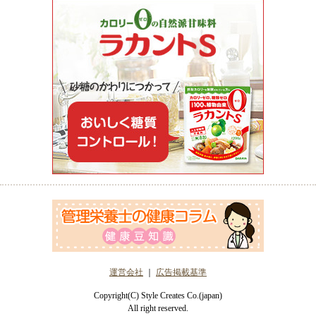
運営会社
｜
広告掲載基準
Copyright(C) Style Creates Co.(japan)
All right reserved.