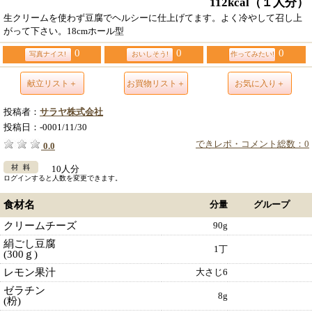
112kcal
（１人分）
生クリームを使わず豆腐でヘルシーに仕上げてます。よく冷やして召し上
がって下さい。18cmホール型
0
0
0
写真ナイス!
おいしそう!
作ってみたい!
献立リスト＋
お買物リスト＋
お気に入り＋
投稿者：
サラヤ株式会社
投稿日：
-0001/11/30
できレポ・コメント総数：0
0.0
10人分
ログインすると人数を変更できます。
食材名
分量
グループ
クリームチーズ
90g
絹ごし豆腐
1丁
(300ｇ)
レモン果汁
大さじ6
ゼラチン
8g
(粉)