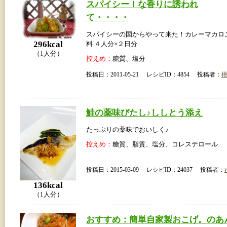
スパイシー！な香りに誘われ
て・・・・
スパイシーの国からやって来た！カレーマカロ
296kcal
料 ４人分×２日分
（1人分）
控えめ：
糖質、塩分
投稿日：2011-05-21 レシピID：4854 投稿者：
鮭の薬味びたし♪ししとう添え
たっぷりの薬味でおいしく♪
控えめ：
糖質、脂質、塩分、コレステロール
投稿日：2015-03-09 レシピID：24037 投稿者：
136kcal
（1人分）
おすすめ：簡単自家製おこげ。のあ