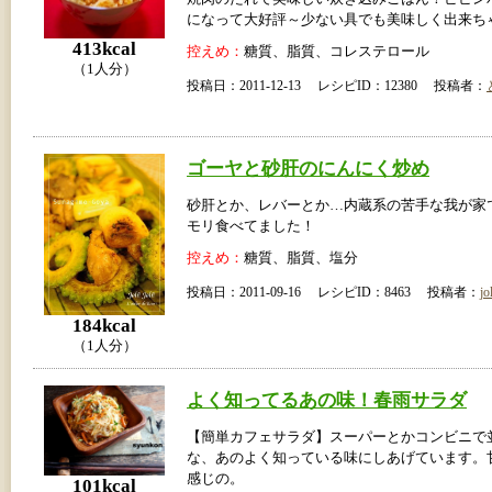
になって大好評～少ない具でも美味しく出来ち
413kcal
控えめ：
糖質、脂質、コレステロール
（1人分）
投稿日：2011-12-13 レシピID：12380 投稿者：
ゴーヤと砂肝のにんにく炒め
砂肝とか、レバーとか…内蔵系の苦手な我が家
モリ食べてました！
控えめ：
糖質、脂質、塩分
投稿日：2011-09-16 レシピID：8463 投稿者：
jo
184kcal
（1人分）
よく知ってるあの味！春雨サラダ
【簡単カフェサラダ】スーパーとかコンビニで
な、あのよく知っている味にしあげています。
感じの。
101kcal