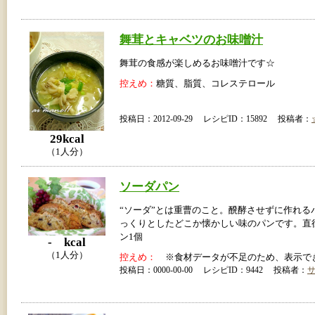
舞茸とキャベツのお味噌汁
舞茸の食感が楽しめるお味噌汁です☆
控えめ：
糖質、脂質、コレステロール
投稿日：2012-09-29 レシピID：15892 投稿者：
29kcal
（1人分）
ソーダパン
“ソーダ”とは重曹のこと。醗酵させずに作れる
っくりとしたどこか懐かしい味のパンです。直径
ン1個
- kcal
（1人分）
控えめ：
※食材データが不足のため、表示で
投稿日：0000-00-00 レシピID：9442 投稿者：