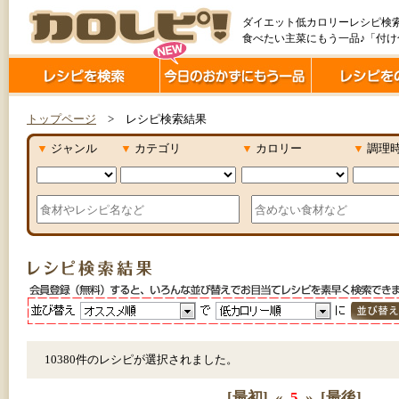
ダイエット低カロリーレシピ検
食べたい主菜にもう一品♪「付
トップページ
> レシピ検索結果
▼
ジャンル
▼
カテゴリ
▼
カロリー
▼
調理
10380件のレシピが選択されました。
[最初]
«
5
»
[最後]