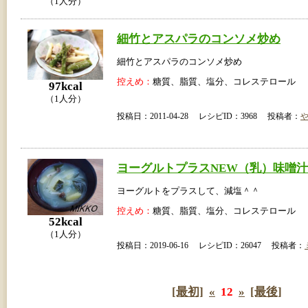
（1人分）
細竹とアスパラのコンソメ炒め
細竹とアスパラのコンソメ炒め
控えめ：
糖質、脂質、塩分、コレステロール
97kcal
（1人分）
投稿日：2011-04-28 レシピID：3968 投稿者：
ヨーグルトプラスNEW（乳）味噌汁
ヨーグルトをプラスして、減塩＾＾
控えめ：
糖質、脂質、塩分、コレステロール
52kcal
（1人分）
投稿日：2019-06-16 レシピID：26047 投稿者：
[最初]
«
12
»
[最後]