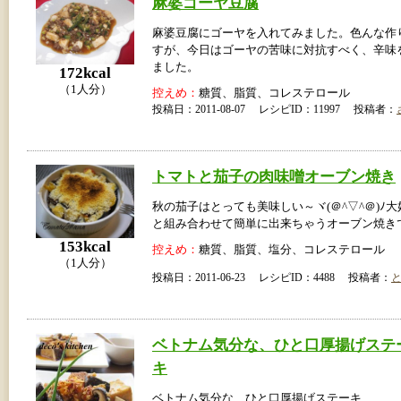
麻婆ゴーヤ豆腐
麻婆豆腐にゴーヤを入れてみました。色んな作
すが、今日はゴーヤの苦味に対抗すべく、辛味
ました。
172kcal
（1人分）
控えめ：
糖質、脂質、コレステロール
投稿日：2011-08-07 レシピID：11997 投稿者：
トマトと茄子の肉味噌オーブン焼き
秋の茄子はとっても美味しい～ヾ(＠^▽^＠)ﾉ
と組み合わせて簡単に出来ちゃうオーブン焼き
153kcal
控えめ：
糖質、脂質、塩分、コレステロール
（1人分）
投稿日：2011-06-23 レシピID：4488 投稿者：
ベトナム気分な、ひと口厚揚げステ
キ
ベトナム気分な、ひと口厚揚げステーキ