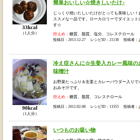
簡単おいしい☆焼きしいたけ♪
じっくり焼いたしいたけがとっても美味しい！
ススメな一品です。ローカロリーでダイエット
す☆
33kcal
（1人分）
控えめ：
糖質、脂質、塩分、コレステロール
投稿日：2013-12-27 レシピID：21138 投稿者：
冷え症さんに☆生姜入カレー風味の
味噌汁
お野菜たっぷり＆生姜とカレーパウダー入りで
おみそ汁です。
控えめ：
糖質、脂質、コレステロール
投稿日：2012-02-08 レシピID：13355 投稿者：
90kcal
（1人分）
いつものお吸い物