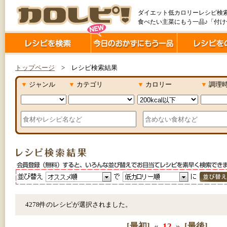
ダイエット低カロリーレシピ検
食べたい主菜にもう一品♪「付
トップページ
> レシピ検索結果
▼
ジャンル
▼
カテゴリ
▼
カロリー
▼
調理
4278件のレシピが選択されました。
[最初]
«
12
»
[最後]