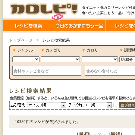
ダイエット低カロリーレシピ検
食べたい主菜にもう一品♪「付
トップページ
> レシピ検索結果
▼
ジャンル
▼
カテゴリ
▼
カロリー
▼
調理
10380件のレシピが選択されました。
[最初]
«
2
»
[最後]