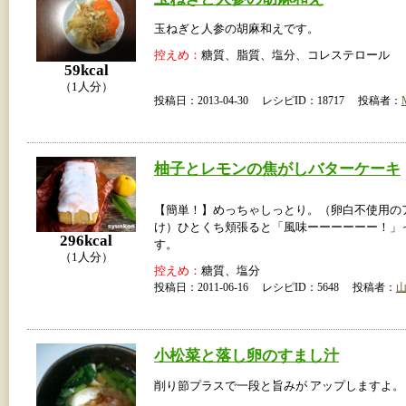
玉ねぎと人参の胡麻和えです。
控えめ：
糖質、脂質、塩分、コレステロール
59kcal
（1人分）
投稿日：2013-04-30 レシピID：18717 投稿者：
柚子とレモンの焦がしバターケーキ
【簡単！】めっちゃしっとり。（卵白不使用の
け）ひとくち頬張ると「風味ーーーーーー！」
296kcal
す。
（1人分）
控えめ：
糖質、塩分
投稿日：2011-06-16 レシピID：5648 投稿者：
小松菜と落し卵のすまし汁
削り節プラスで一段と旨みが アップしますよ。