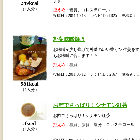
ます！
249kcal
（1人分）
控えめ：
糖質、コレステロール
投稿日：2011-10-13 レシピID：9925 投稿者：
ui
朴葉味噌焼き
お味噌が少し焦げて朴葉のいい香り?♪ 生姜を
もお味噌に合います＾＾
控えめ：
糖質
投稿日：2011-05-12 レシピID：2167 投稿者：
ui
581kcal
（1人分）
お酢でさっぱり！シナモン紅茶
お酢でさっぱり！シナモン紅茶
3kcal
控えめ：
糖質、脂質、塩分、コレステロール
（1人分）