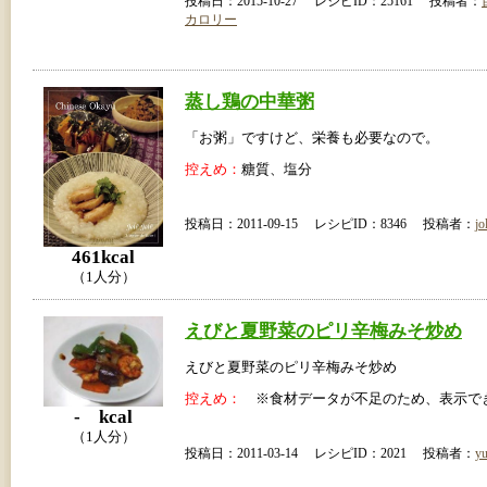
投稿日：2015-10-27 レシピID：25161 投稿者：
カロリー
蒸し鶏の中華粥
「お粥」ですけど、栄養も必要なので。
控えめ：
糖質、塩分
投稿日：2011-09-15 レシピID：8346 投稿者：
jo
461kcal
（1人分）
えびと夏野菜のピリ辛梅みそ炒め
えびと夏野菜のピリ辛梅みそ炒め
控えめ：
※食材データが不足のため、表示で
- kcal
（1人分）
投稿日：2011-03-14 レシピID：2021 投稿者：
yu