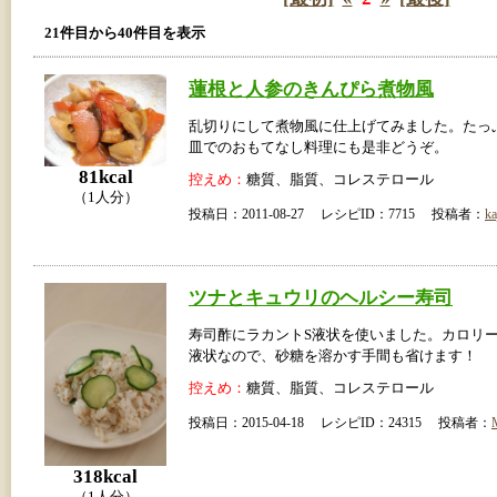
21件目から40件目を表示
蓮根と人参のきんぴら煮物風
乱切りにして煮物風に仕上げてみました。たっ
皿でのおもてなし料理にも是非どうぞ。
81kcal
控えめ：
糖質、脂質、コレステロール
（1人分）
投稿日：2011-08-27 レシピID：7715 投稿者：
ka
ツナとキュウリのヘルシー寿司
寿司酢にラカントS液状を使いました。カロリ
液状なので、砂糖を溶かす手間も省けます！
控えめ：
糖質、脂質、コレステロール
投稿日：2015-04-18 レシピID：24315 投稿者：
318kcal