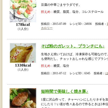
豆腐の中華ごまサラダです。
控えめ：
糖質、脂質、塩分、コレステロール
178kcal
投稿日：2015-07-09 レシピID：24936 投稿者：
カロリー
（1人分）
そば粉のガレット。ブランチにも♪
生地さえ焼いておけば、冷凍保存も可能なので
も便利だし、チョットおしゃれな感じでブラン
1330kcal
控えめ：
糖質、塩分
（1人分）
投稿日：2011-07-12 レシピID：6345 投稿者：
短時間で美味しく焼き豚♪
1度に沢山作って、チャーハンにしたりネギを
にしたり！い道が色々あるので作るときは2本