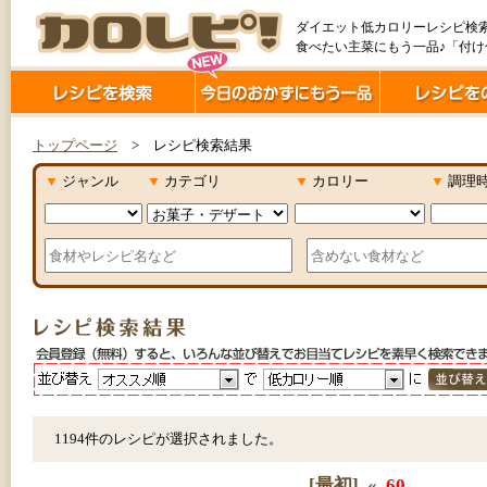
ダイエット低カロリーレシピ検
食べたい主菜にもう一品♪「付
トップページ
> レシピ検索結果
▼
ジャンル
▼
カテゴリ
▼
カロリー
▼
調理
1194件のレシピが選択されました。
[最初]
«
60