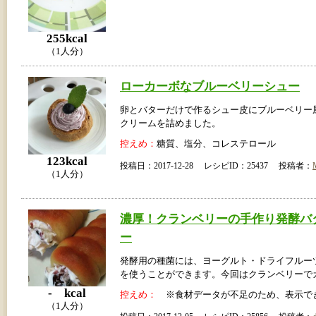
255kcal
（1人分）
ローカーボなブルーベリーシュー
卵とバターだけで作るシュー皮にブルーベリー
クリームを詰めました。
控えめ：
糖質、塩分、コレステロール
123kcal
投稿日：2017-12-28 レシピID：25437 投稿者：
（1人分）
濃厚！クランベリーの手作り発酵バ
ー
発酵用の種菌には、ヨーグルト・ドライフルー
を使うことができます。今回はクランベリーで
- kcal
控えめ：
※食材データが不足のため、表示で
（1人分）