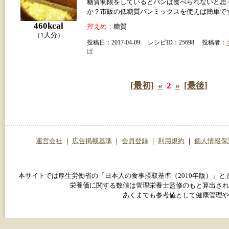
糖質制限をしているとパンは食べられないと思
か？市販の低糖質パンミックスを使えば簡単で
460kcal
控えめ：
糖質
（1人分）
投稿日：2017-04-09 レシピID：25698 投稿者：
ぱ
[最初]
«
2
»
[最後]
運営会社
｜
広告掲載基準
｜
会員登録
｜
利用規約
｜
個人情報保
本サイトでは厚生労働省の「日本人の食事摂取基準（2010年版）」
栄養価に関する数値は管理栄養士監修のもと算出され
あくまでも参考値として健康管理や