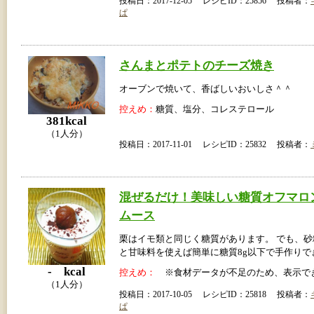
投稿日：2017-12-05 レシピID：25856 投稿者：
ぱ
さんまとポテトのチーズ焼き
オーブンで焼いて、香ばしいおいしさ＾＾
控えめ：
糖質、塩分、コレステロール
381kcal
（1人分）
投稿日：2017-11-01 レシピID：25832 投稿者：
混ぜるだけ！美味しい糖質オフマロ
ムース
栗はイモ類と同じく糖質があります。 でも、
と甘味料を使えば簡単に糖質8g以下で手作りで
- kcal
控えめ：
※食材データが不足のため、表示で
（1人分）
投稿日：2017-10-05 レシピID：25818 投稿者：
ぱ