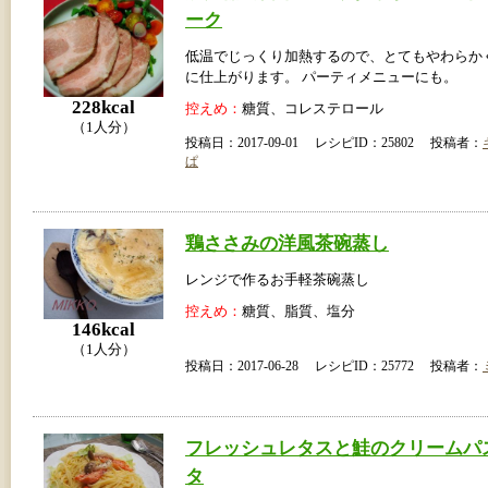
ーク
低温でじっくり加熱するので、とてもやわらか
に仕上がります。 パーティメニューにも。
228kcal
控えめ：
糖質、コレステロール
（1人分）
投稿日：2017-09-01 レシピID：25802 投稿者：
ぱ
鶏ささみの洋風茶碗蒸し
レンジで作るお手軽茶碗蒸し
控えめ：
糖質、脂質、塩分
146kcal
（1人分）
投稿日：2017-06-28 レシピID：25772 投稿者：
フレッシュレタスと鮭のクリームパ
タ