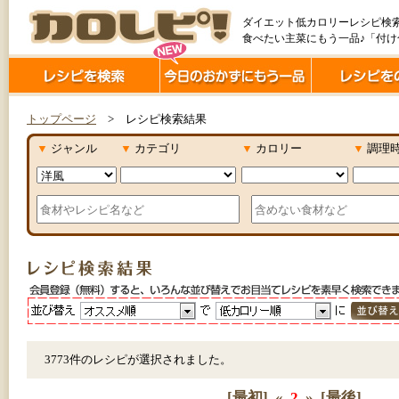
ダイエット低カロリーレシピ検
食べたい主菜にもう一品♪「付
トップページ
> レシピ検索結果
▼
ジャンル
▼
カテゴリ
▼
カロリー
▼
調理
3773件のレシピが選択されました。
[最初]
«
2
»
[最後]