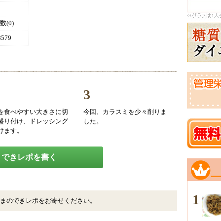
(0)
579
3
を食べやすい大きさに切
今回、カラスミを少々削りま
盛り付け、ドレッシング
した。
けます。
できレポを書く
1
まのできレポをお寄せください。