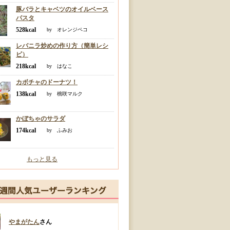
豚バラとキャベツのオイルベース
パスタ
528kcal
by オレンジペコ
レバニラ炒めの作り方（簡単レシ
ピ）
218kcal
by はなこ
カボチャのドーナツ！
138kcal
by 桃咲マルク
かぼちゃのサラダ
174kcal
by ふみお
もっと見る
やまがたん
さん