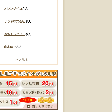
オレンジペコ
さん
サラヤ株式会社
さん
さちくっかりー
さん
山本ゆり
さん
もっと見る