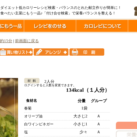
ダイエット低カロリーレシピ検索・バランスのとれた献立作りが簡単に！
食べたい主菜にもう一品♪「付け合せ検索」で栄養バランスを整える！
約15分
|
前画面に戻る
2人分
ログインすると人数を変更できます。
134kcal
（１人分）
食材名
分量
グループ
1袋
春菊
大さじ2
Ａ
オリーブ油
小さじ1
Ａ
白ワインビネガー
少々
Ａ
塩