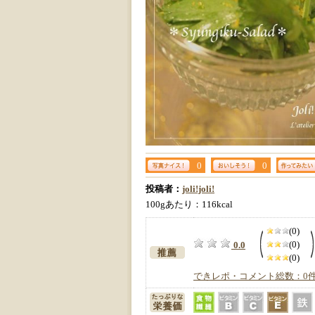
0
0
投稿者：
joli!joli!
100gあたり：116kcal
(0)
(0)
0.0
(0)
できレポ・コメント総数：0