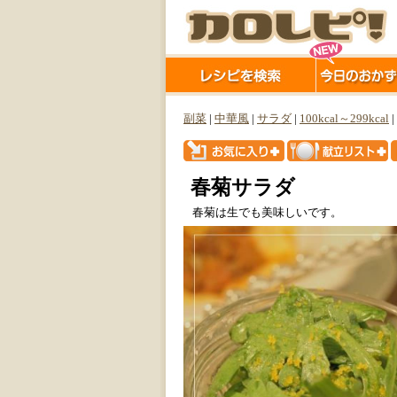
副菜
|
中華風
|
サラダ
|
100kcal～299kcal
|
春菊サラダ
春菊は生でも美味しいです。