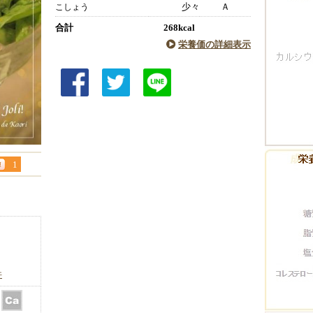
少々
Ａ
こしょう
合計
268kcal
栄養価の詳細表示
1
件