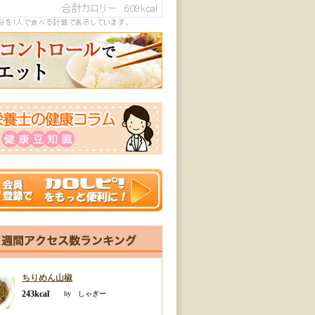
ちりめん山椒
243kcal
by しゃぎー