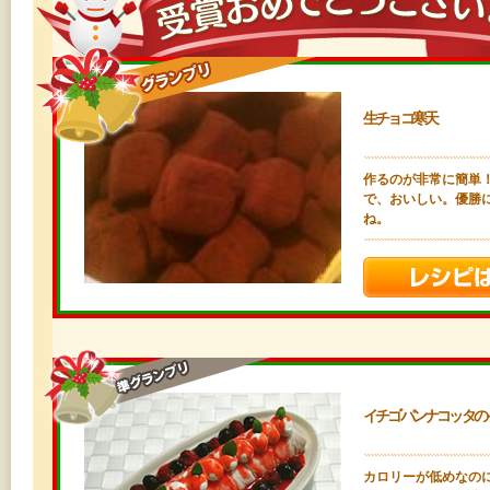
生チョコ寒天
作るのが非常に簡単
で、おいしい。優勝
ね。
イチゴパンナコッタの
カロリーが低めなの