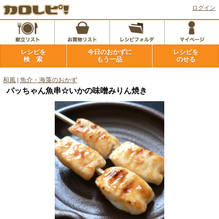
ログイン
レシピを
今日のおかずに
レシピを
検 索
もう一品
のせる
和風
|
魚介・海藻のおかず
パッちゃん魚串☆いかの味噌みりん焼き