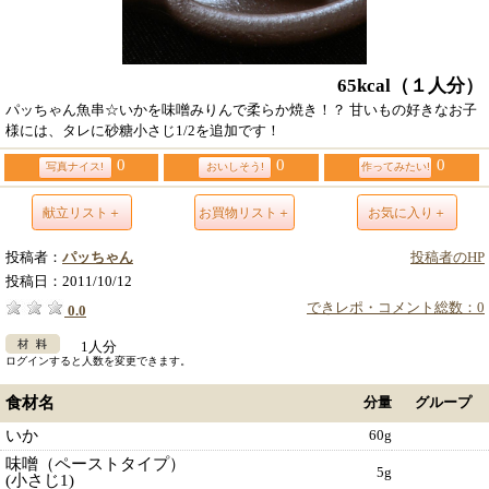
65kcal
（１人分）
パッちゃん魚串☆いかを味噌みりんで柔らか焼き！？ 甘いもの好きなお子
様には、タレに砂糖小さじ1/2を追加です！
0
0
0
写真ナイス!
おいしそう!
作ってみたい!
献立リスト＋
お買物リスト＋
お気に入り＋
投稿者：
パッちゃん
投稿者のHP
投稿日：
2011/10/12
できレポ・コメント総数：0
0.0
1人分
ログインすると人数を変更できます。
食材名
分量
グループ
いか
60g
味噌（ペーストタイプ）
5g
(小さじ1)