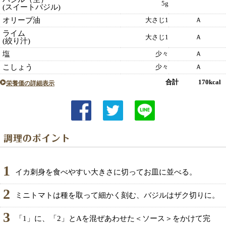
5g
(スイートバジル)
オリーブ油
大さじ1
Ａ
ライム
大さじ1
Ａ
(絞り汁)
塩
少々
Ａ
こしょう
少々
Ａ
合計 170kcal
栄養価の詳細表示
1
イカ刺身を食べやすい大きさに切ってお皿に並べる。
2
ミニトマトは種を取って細かく刻む、バジルはザク切りに。
3
「1」に、「2」とAを混ぜあわせた＜ソース＞をかけて完