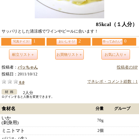
85kcal
（１人分）
サッパリとした清涼感でワインやビールに合います！
1
2
0
写真ナイス!
おいしそう!
作ってみたい!
献立リスト＋
お買物リスト＋
お気に入り＋
投稿者：
パッちゃん
投稿者のHP
投稿日：
2011/10/12
できレポ・コメント総数：1
0.0
2人分
ログインすると人数を変更できます。
食材名
分量
グループ
いか
70g
(刺身用)
ミニトマト
2個
バジル（生）