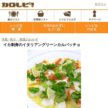
ログイン
レシピを
今日のおかずに
レシピを
検 索
もう一品
のせる
洋風
|
魚介・海藻のおかず
イカ刺身のイタリアングリーンカルパッチョ