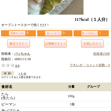
117kcal
（１人分）
オーブントースターで焼くだけ！
0
0
1
写真ナイス!
おいしそう!
作ってみたい!
献立リスト＋
お買物リスト＋
お気に入り＋
投稿者：
パッちゃん
投稿者のHP
投稿日：
-0001/11/30
できレポ・コメント総数：0
0.0
1人分
ログインすると人数を変更できます。
食材名
分量
グループ
たら
100g
(生たら)
ピーマン
1個
赤パプリカ