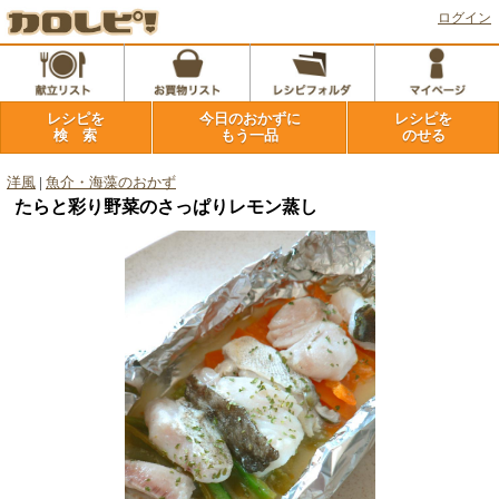
ログイン
レシピを
今日のおかずに
レシピを
検 索
もう一品
のせる
洋風
|
魚介・海藻のおかず
たらと彩り野菜のさっぱりレモン蒸し