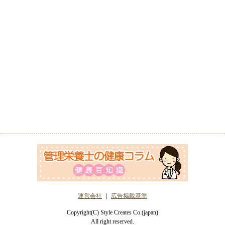
運営会社
｜
広告掲載基準
Copyright(C) Style Creates Co.(japan)
All right reserved.