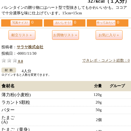
327kcal
（１人分）
バレンタインの贈り物にはハート型で型抜きしてもかわいいかも。ココア
で十分濃厚な味に仕上げています。15cm×15cm
0
0
0
写真ナイス!
おいしそう!
作ってみたい!
献立リスト＋
お買物リスト＋
お気に入り＋
投稿者：
サラヤ株式会社
投稿日：
-0001/11/30
できレポ・コメント総数：0
0.0
4人分
ログインすると人数を変更できます。
食材名
分量
グループ
薄力粉(小麦粉)
120g
ラカントS顆粒
20g
バター
50g
たまご
2個
(A)
たまご（黄身）