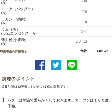
1個
(A)
ココア（パウダー）
60g
(A)
ラカントS顆粒
55g
(A)
ラム（酒）
少々
(ラムエッセンス A)
薄力粉(小麦粉)
大さじ2
(A)
合計 1308kcal
栄養価の詳細表示
栄養計算は12等分にした内の１個の計算です。
1
バターは常温で柔らかくしておきます。オーブンは１８０度
予熱。