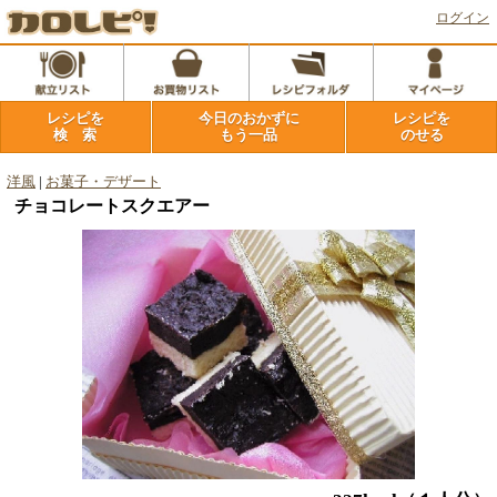
ログイン
レシピを
今日のおかずに
レシピを
検 索
もう一品
のせる
洋風
|
お菓子・デザート
チョコレートスクエアー