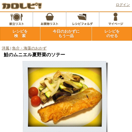
ログイン
レシピを
今日のおかずに
レシピを
検 索
もう一品
のせる
洋風
|
魚介・海藻のおかず
鮭のムニエル夏野菜のソテー