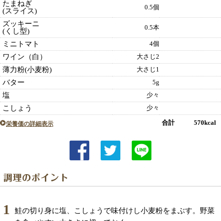
たまねぎ
0.5個
(スライス)
ズッキーニ
0.5本
(くし型)
ミニトマト
4個
ワイン（白）
大さじ2
薄力粉(小麦粉)
大さじ1
バター
5g
塩
少々
こしょう
少々
合計 570kcal
栄養価の詳細表示
1
鮭の切り身に塩、こしょうで味付けし小麦粉をまぶす。野菜