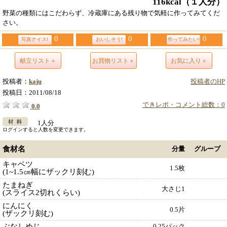
116kcal
（１人分）
野菜の種類にはこだわらず、冷蔵庫にある残り物で気軽に作ってみてくだ
さい。
0
0
0
写真ナイス!
おいしそう!
作ってみたい!
献立リスト＋
お買物リスト＋
お気に入り＋
投稿者：
kaju
投稿者のHP
投稿日：
2011/08/18
できレポ・コメント総数：0
0.0
1人分
ログインすると人数を変更できます。
食材名
分量
グループ
キャベツ
1.5枚
(1~1.5㎝幅にザックリ刻む)
たまねぎ
大さじ1
(スライス2切れくらい)
にんにく
0.5片
(ザックリ刻む)
ぶなしめじ
0.25パック