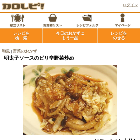
ログイン
レシピを
今日のおかずに
レシピを
検 索
もう一品
のせる
和風
|
野菜のおかず
明太子ソースのピリ辛野菜炒め