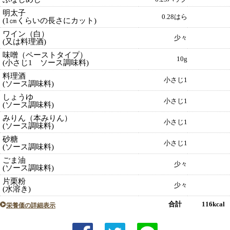
明太子
0.28はら
(1㎝くらいの長さにカット)
ワイン（白）
少々
(又は料理酒)
味噌（ペーストタイプ）
10g
(小さじ1 ソース調味料)
料理酒
小さじ1
(ソース調味料)
しょうゆ
小さじ1
(ソース調味料)
みりん（本みりん）
小さじ1
(ソース調味料)
砂糖
小さじ1
(ソース調味料)
ごま油
少々
(ソース調味料)
片栗粉
少々
(水溶き)
合計 116kcal
栄養価の詳細表示