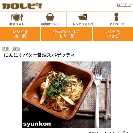
ログイン
レシピを
今日のおかずに
レシピを
検 索
もう一品
のせる
洋風
|
麺類
にんにくバター醤油スパゲッティ