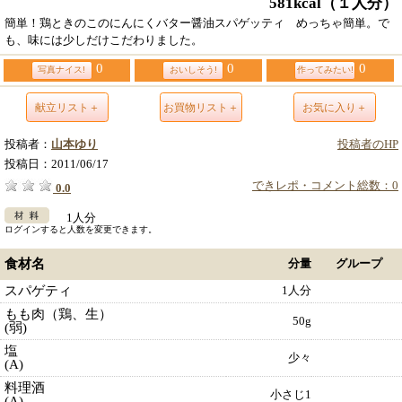
581kcal
（１人分）
簡単！鶏ときのこのにんにくバター醤油スパゲッティ めっちゃ簡単。で
も、味には少しだけこだわりました。
0
0
0
写真ナイス!
おいしそう!
作ってみたい!
献立リスト＋
お買物リスト＋
お気に入り＋
投稿者：
山本ゆり
投稿者のHP
投稿日：
2011/06/17
できレポ・コメント総数：0
0.0
1人分
ログインすると人数を変更できます。
食材名
分量
グループ
スパゲティ
1人分
もも肉（鶏、生）
50g
(弱)
塩
少々
(A)
料理酒
小さじ1
(A)