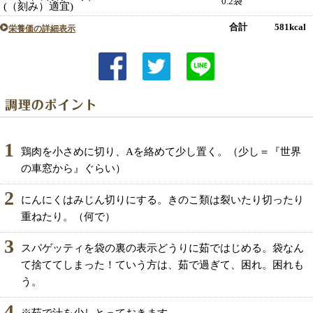
0.2袋
(（刻み）適宜)
合計 581kcal
栄養価の詳細表示
1
鶏肉を小さめに切り、Aを絡めて少し置く。（少し＝『世界
の車窓から』ぐらい）
2
にんにくはみじん切りにする。きのこ類は裂いたり切ったり
重ねたり。（何で）
3
スパゲッティを袋の裏の表示どうりに茹ではじめる。袋なん
て捨ててしまった！ていう方は、茹で過ぎて、困れ。困れも
う。
4