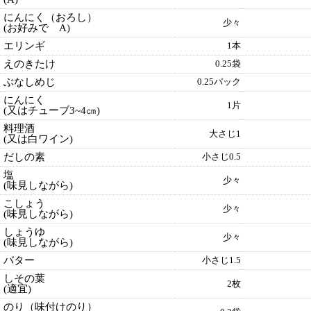
にんにく（おろし）
少々
(お好みで A)
エリンギ
1本
えのきたけ
0.25袋
ぶなしめじ
0.25パック
にんにく
1片
(又はチューブ3~4㎝)
料理酒
大さじ1
(又は白ワイン)
だしの素
小さじ0.5
塩
少々
(味見しながら)
こしょう
少々
(味見しながら)
しょうゆ
少々
(味見しながら)
バター
小さじ1.5
しその葉
2枚
(適宜)
のり（味付けのり）