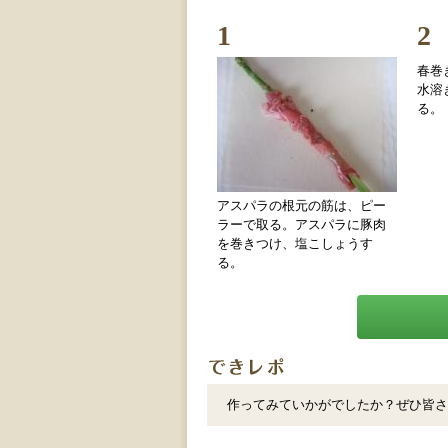
1
2
春巻
水溶
る。
アスパラの根元の筋は、ピー
ラーで取る。アスパラに豚肉
を巻きつけ、塩こしょうす
る。
作ってみていかがでしたか？ぜひ皆さ