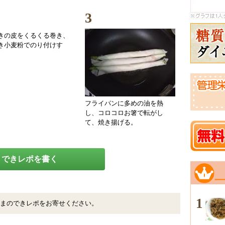
3
きの皮をくるくる巻き、
き小麦粉でのり付けす
フライパンに多めの油を熱
し、コロコロお箸で転がし
て、焼き揚げる。
できレポを書く
1
まのできレポをお寄せください。