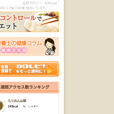
ちりめん山椒
243kcal
by しゃぎー