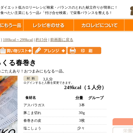
ダイエット低カロリーレシピ検索・バランスのとれた献立作りが簡単に！
食べたい主菜にもう一品♪「付け合せ検索」で栄養バランスを整える！
ず
|
100kcal～299kcal
|
約15分
|
前画面に戻る
るくる春巻き
べごたえあり！おつまみにもなる一品。
3人分
ログインすると人数を変更できます。
249kcal
（１人分）
食材名
分量
グループ
3本
アスパラガス
30g
豚こま切れ
3枚
春巻きの皮
少々
塩こしょう