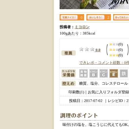
0
2
投稿者：
ミコロン
100gあたり：385kcal
(0)
(0)
0.0
(0)
できレポ・コメント総数：0
糖質、塩分、コレステロール
印刷数(1)｜お気に入りフォルダ登録数
投稿日：
2017-07-02
｜レシピID：25
味付けの塩を、塩こうじに代えてもOK