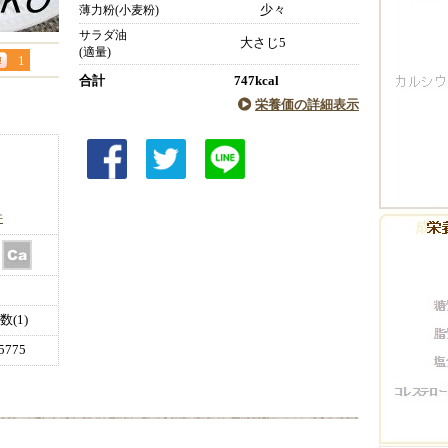
少々
薄力粉(小麦粉)
サラダ油
大さじ5
(適量)
1
合計
747kcal
栄養価の詳細表示
件
(1)
775
。