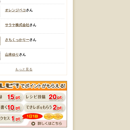
オレンジペコ
さん
サラヤ株式会社
さん
さちくっかりー
さん
山本ゆり
さん
もっと見る