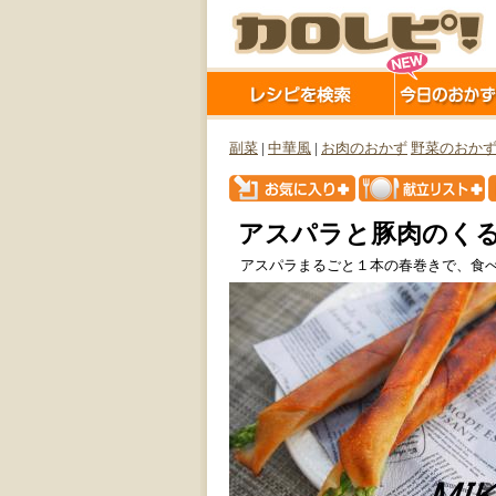
副菜
|
中華風
|
お肉のおかず
野菜のおか
アスパラと豚肉のく
アスパラまるごと１本の春巻きで、食