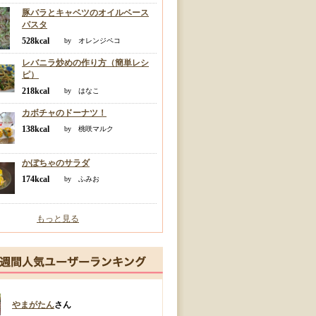
豚バラとキャベツのオイルベース
パスタ
528kcal
by オレンジペコ
レバニラ炒めの作り方（簡単レシ
ピ）
218kcal
by はなこ
カボチャのドーナツ！
138kcal
by 桃咲マルク
かぼちゃのサラダ
174kcal
by ふみお
もっと見る
やまがたん
さん