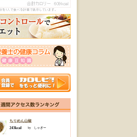
ちりめん山椒
243kcal
by しゃぎー