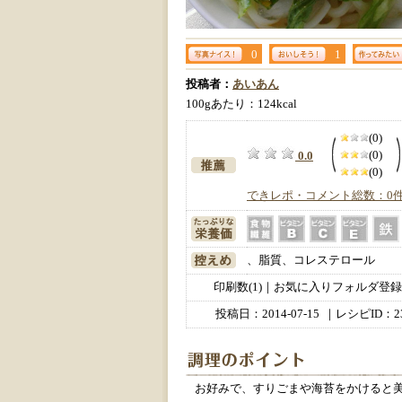
0
1
投稿者：
あいあん
100gあたり：124kcal
(0)
(0)
0.0
(0)
できレポ・コメント総数：0
、脂質、コレステロール
印刷数(1)｜お気に入りフォルダ登録数
投稿日：
2014-07-15
｜レシピID：23
お好みで、すりごまや海苔をかけると