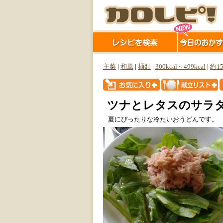
主菜
|
和風
|
麺類
|
300kcal～499kcal
|
約1
ツナとレタスのサラダ
夏にぴったりな冷たいおうどんです。