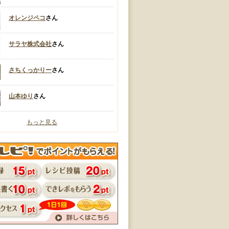
オレンジペコ
さん
サラヤ株式会社
さん
さちくっかりー
さん
山本ゆり
さん
もっと見る