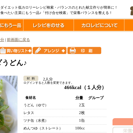
ダイエット低カロリーレシピ検索・バランスのとれた献立作りが簡単に！
食べたい主菜にもう一品♪「付け合せ検索」で栄養バランスを整える！
5分
|
前画面に戻る
うどん♪
2人分
ログインすると人数を変更できます。
466kcal
（１人分）
食材名
分量
グループ
2玉
うどん（ゆで）
2枚
レタス
1缶
ツナ缶（水煮）
100cc
めんつゆ（ストレート）