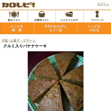
ログイン
レシピを
今日のおかずに
レシピを
検 索
もう一品
のせる
洋風
|
お菓子・デザート
クルミ入りバナナケーキ