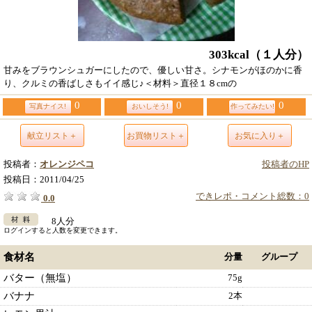
303kcal
（１人分）
甘みをブラウンシュガーにしたので、優しい甘さ。シナモンがほのかに香
り、クルミの香ばしさもイイ感じ♪＜材料＞直径１８cmの
0
0
0
写真ナイス!
おいしそう!
作ってみたい!
献立リスト＋
お買物リスト＋
お気に入り＋
投稿者：
オレンジペコ
投稿者のHP
投稿日：
2011/04/25
できレポ・コメント総数：0
0.0
8人分
ログインすると人数を変更できます。
食材名
分量
グループ
バター（無塩）
75g
バナナ
2本