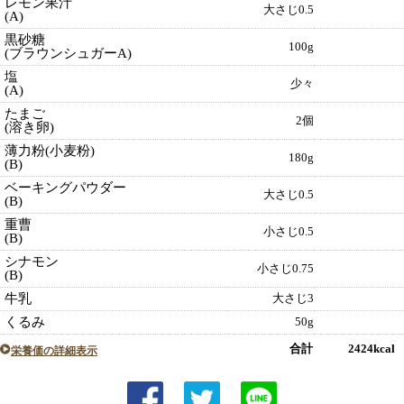
レモン果汁
大さじ0.5
(A)
黒砂糖
100g
(ブラウンシュガーA)
塩
少々
(A)
たまご
2個
(溶き卵)
薄力粉(小麦粉)
180g
(B)
ベーキングパウダー
大さじ0.5
(B)
重曹
小さじ0.5
(B)
シナモン
小さじ0.75
(B)
牛乳
大さじ3
くるみ
50g
合計 2424kcal
栄養価の詳細表示