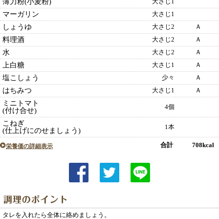
薄力粉(小麦粉)
大さじ1
マーガリン
大さじ1
しょうゆ
大さじ2
Ａ
料理酒
大さじ2
Ａ
水
大さじ2
Ａ
上白糖
大さじ1
Ａ
塩こしょう
少々
Ａ
はちみつ
大さじ1
Ａ
ミニトマト
4個
(付け合せ)
こねぎ
1本
(仕上げにのせましょう)
合計 708kcal
栄養価の詳細表示
タレを入れたら全体に絡めましょう。