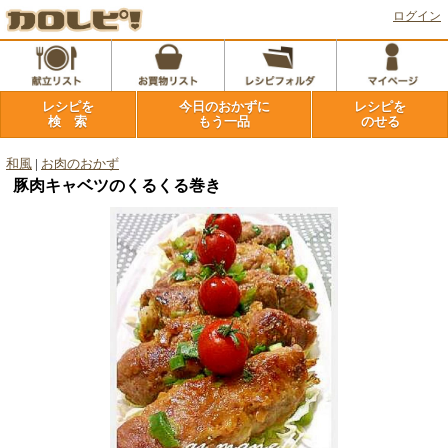
ログイン
レシピを
今日のおかずに
レシピを
検 索
もう一品
のせる
和風
|
お肉のおかず
豚肉キャベツのくるくる巻き