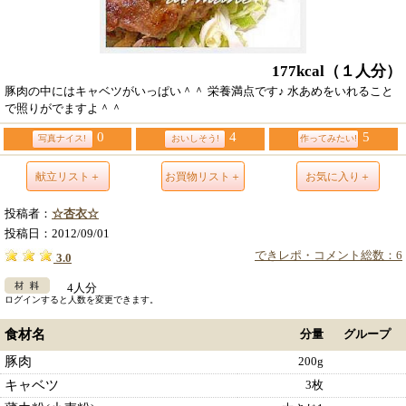
177kcal
（１人分）
豚肉の中にはキャベツがいっぱい＾＾ 栄養満点です♪ 水あめをいれること
で照りがでますよ＾＾
0
4
5
写真ナイス!
おいしそう!
作ってみたい!
献立リスト＋
お買物リスト＋
お気に入り＋
投稿者：
☆杏衣☆
投稿日：
2012/09/01
できレポ・コメント総数：6
3.0
4人分
ログインすると人数を変更できます。
食材名
分量
グループ
豚肉
200g
キャベツ
3枚