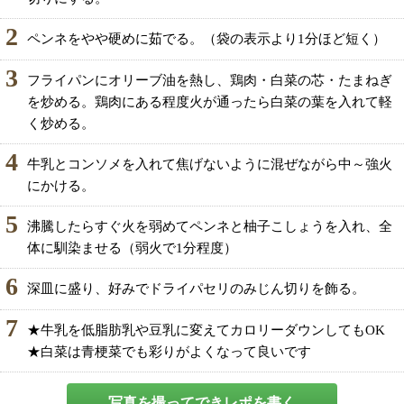
2
ペンネをやや硬めに茹でる。（袋の表示より1分ほど短く）
3
フライパンにオリーブ油を熱し、鶏肉・白菜の芯・たまねぎ
を炒める。鶏肉にある程度火が通ったら白菜の葉を入れて軽
く炒める。
4
牛乳とコンソメを入れて焦げないように混ぜながら中～強火
にかける。
5
沸騰したらすぐ火を弱めてペンネと柚子こしょうを入れ、全
体に馴染ませる（弱火で1分程度）
6
深皿に盛り、好みでドライパセリのみじん切りを飾る。
7
★牛乳を低脂肪乳や豆乳に変えてカロリーダウンしてもOK
★白菜は青梗菜でも彩りがよくなって良いです
写真を撮ってできレポを書く