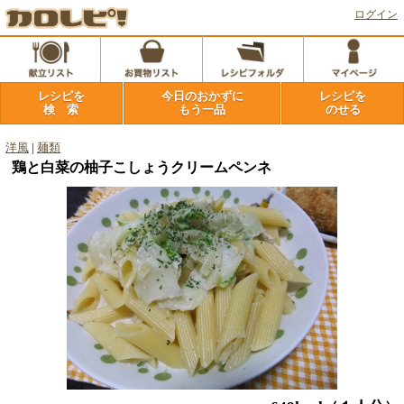
ログイン
レシピを
今日のおかずに
レシピを
検 索
もう一品
のせる
洋風
|
麺類
鶏と白菜の柚子こしょうクリームペンネ