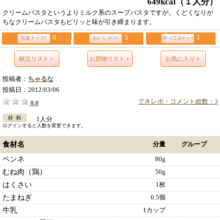
649kcal
（１人分）
クリームパスタというよりミルク系のスープパスタですが。くどくなりが
ちなクリームパスタもピリッと味が引き締まります。
0
3
1
写真ナイス!
おいしそう!
作ってみたい!
献立リスト＋
お買物リスト＋
お気に入り＋
投稿者：
ちゃるな
投稿日：
2012/03/06
できレポ・コメント総数：3
0.0
1人分
ログインすると人数を変更できます。
食材名
分量
グループ
ペンネ
80g
むね肉（鶏）
50g
はくさい
1枚
たまねぎ
0.5個
牛乳
1カップ