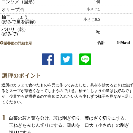
コンソメ（固形）
1個
オリーブ油
小さじ1
柚子こしょう
小さじ0.5
(好みで量を調節)
パセリ（乾）
0g
(好みで)
合計 649kcal
栄養価の詳細表示
近所のカフェで食べたものを元に作ってみました。具材を炒めるときは焦げ
るとスープが茶色くなってしまうので注意。柚子こしょうの量はお好みです
が、少量でも結構香るので多めに入れたい人も少しずつ様子を見ながら足し
てください。
1
白菜の芯と葉を分け、芯は削ぎ切り、葉はざく切りにする。
玉ねぎをみじん切りにする。鶏肉を一口大（小さめ）の削ぎ
切りにする。