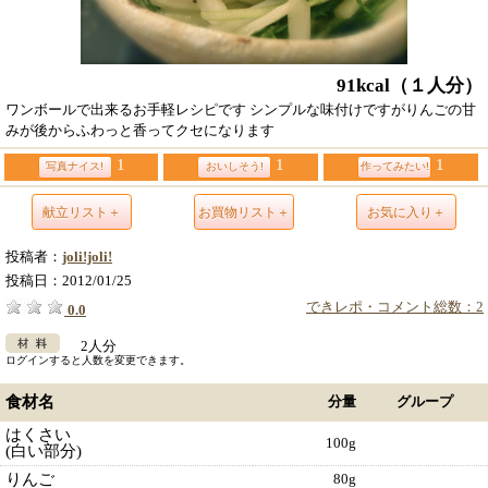
91kcal
（１人分）
ワンボールで出来るお手軽レシピです シンプルな味付けですがりんごの甘
みが後からふわっと香ってクセになります
1
1
1
写真ナイス!
おいしそう!
作ってみたい!
献立リスト＋
お買物リスト＋
お気に入り＋
投稿者：
joli!joli!
投稿日：
2012/01/25
できレポ・コメント総数：2
0.0
2人分
ログインすると人数を変更できます。
食材名
分量
グループ
はくさい
100g
(白い部分)
りんご
80g