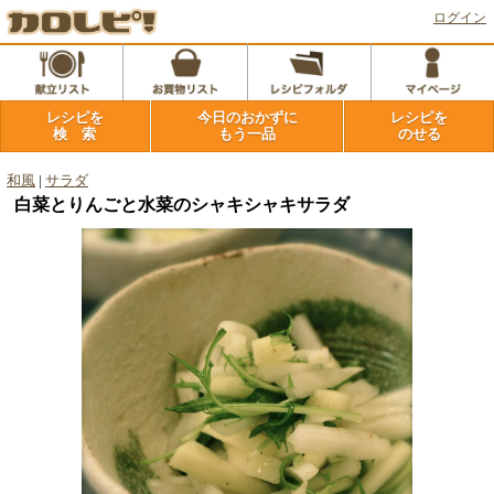
ログイン
レシピを
今日のおかずに
レシピを
検 索
もう一品
のせる
和風
|
サラダ
白菜とりんごと水菜のシャキシャキサラダ