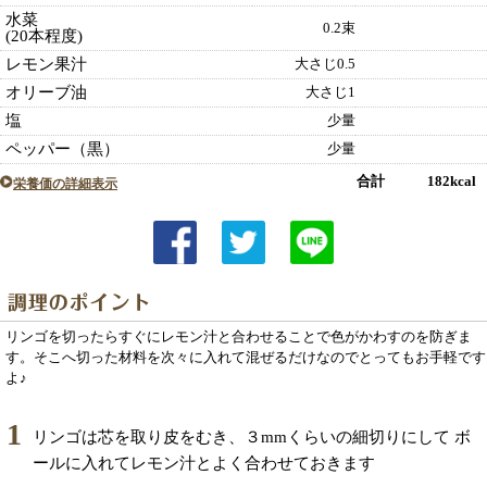
水菜
0.2束
(20本程度)
レモン果汁
大さじ0.5
オリーブ油
大さじ1
塩
少量
ペッパー（黒）
少量
合計 182kcal
栄養価の詳細表示
リンゴを切ったらすぐにレモン汁と合わせることで色がかわすのを防ぎま
す。そこへ切った材料を次々に入れて混ぜるだけなのでとってもお手軽です
よ♪
1
リンゴは芯を取り皮をむき、３mmくらいの細切りにして ボ
ールに入れてレモン汁とよく合わせておきます