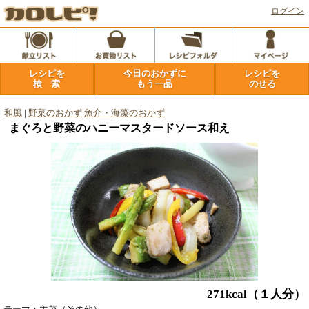
ログイン
レシピを
今日のおかずに
レシピを
検 索
もう一品
のせる
和風
|
野菜のおかず
魚介・海藻のおかず
まぐろと野菜のハニーマスタードソース和え
271kcal
（１人分）