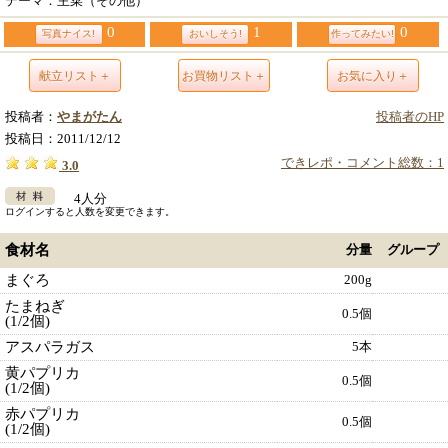
テーマ：主菜（その他）
0
1
0
写真ナイス!
おいしそう!
作ってみたい!
献立リスト＋
お買物リスト＋
お気に入り＋
投稿者：
やまがたん
投稿者のHP
投稿日：
2011/12/12
できレポ・コメント総数：1
3.0
4人分
ログインすると人数を変更できます。
食材名
分量
グループ
まぐろ
200g
たまねぎ
0.5個
(1/2個)
アスパラガス
5本
黄パプリカ
0.5個
(1/2個)
赤パプリカ
0.5個
(1/2個)