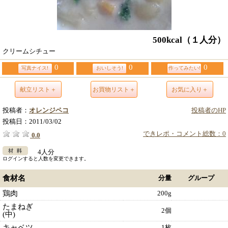
500kcal
（１人分）
クリームシチュー
0
0
0
写真ナイス!
おいしそう!
作ってみたい!
献立リスト＋
お買物リスト＋
お気に入り＋
投稿者：
オレンジペコ
投稿者のHP
投稿日：
2011/03/02
できレポ・コメント総数：0
0.0
4人分
ログインすると人数を変更できます。
食材名
分量
グループ
鶏肉
200g
たまねぎ
2個
(中)
キャベツ
1枚