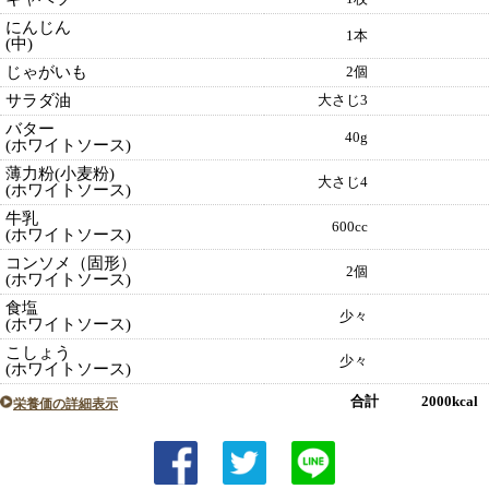
にんじん
1本
(中)
じゃがいも
2個
サラダ油
大さじ3
バター
40g
(ホワイトソース)
薄力粉(小麦粉)
大さじ4
(ホワイトソース)
牛乳
600cc
(ホワイトソース)
コンソメ（固形）
2個
(ホワイトソース)
食塩
少々
(ホワイトソース)
こしょう
少々
(ホワイトソース)
合計 2000kcal
栄養価の詳細表示