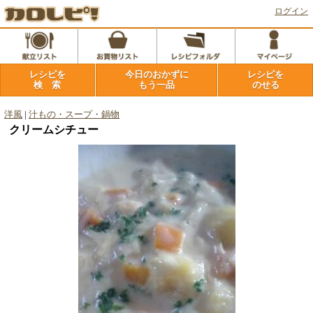
ログイン
レシピを
今日のおかずに
レシピを
検 索
もう一品
のせる
洋風
|
汁もの・スープ・鍋物
クリームシチュー