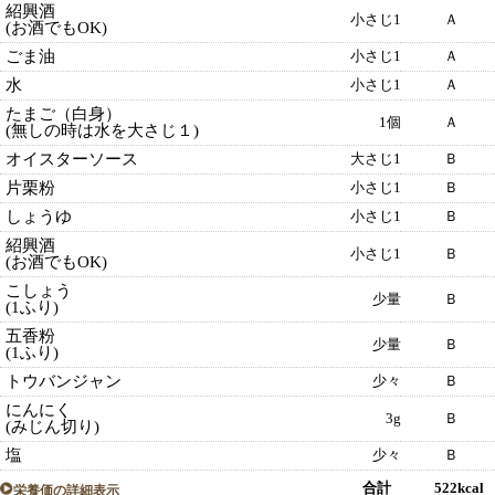
紹興酒
小さじ1
Ａ
(お酒でもOK)
ごま油
小さじ1
Ａ
水
小さじ1
Ａ
たまご（白身）
1個
Ａ
(無しの時は水を大さじ１)
オイスターソース
大さじ1
Ｂ
片栗粉
小さじ1
Ｂ
しょうゆ
小さじ1
Ｂ
紹興酒
小さじ1
Ｂ
(お酒でもOK)
こしょう
少量
Ｂ
(1ふり)
五香粉
少量
Ｂ
(1ふり)
トウバンジャン
少々
Ｂ
にんにく
3g
Ｂ
(みじん切り)
塩
少々
Ｂ
合計 522kcal
栄養価の詳細表示