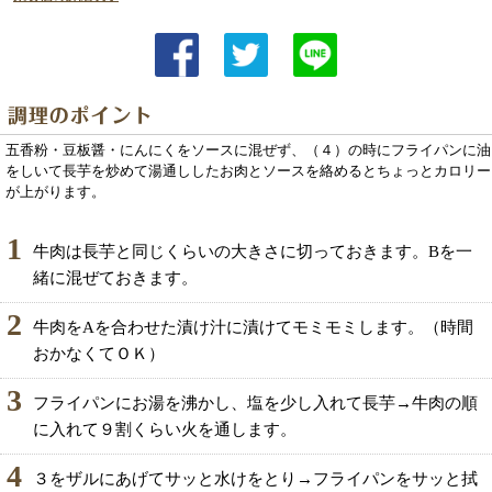
五香粉・豆板醤・にんにくをソースに混ぜず、（４）の時にフライパンに油
をしいて長芋を炒めて湯通ししたお肉とソースを絡めるとちょっとカロリー
が上がります。
1
牛肉は長芋と同じくらいの大きさに切っておきます。Bを一
緒に混ぜておきます。
2
牛肉をAを合わせた漬け汁に漬けてモミモミします。（時間
おかなくてＯＫ）
3
フライパンにお湯を沸かし、塩を少し入れて長芋→牛肉の順
に入れて９割くらい火を通します。
4
３をザルにあげてサッと水けをとり→フライパンをサッと拭