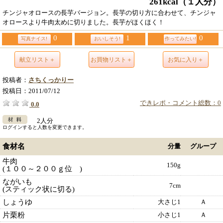
261kcal
（１人分）
チンジャオロースの長芋バージョン。長芋の切り方に合わせて、チンジャ
オロースより牛肉太めに切りました。長芋がほくほく！
0
1
0
写真ナイス!
おいしそう!
作ってみたい!
献立リスト＋
お買物リスト＋
お気に入り＋
投稿者：
さちくっかりー
投稿日：
2011/07/12
できレポ・コメント総数：0
0.0
2人分
ログインすると人数を変更できます。
食材名
分量
グループ
牛肉
150g
(１００～２００ｇ位 )
ながいも
7cm
(スティック状に切る)
しょうゆ
大さじ1
Ａ
片栗粉
小さじ1
Ａ