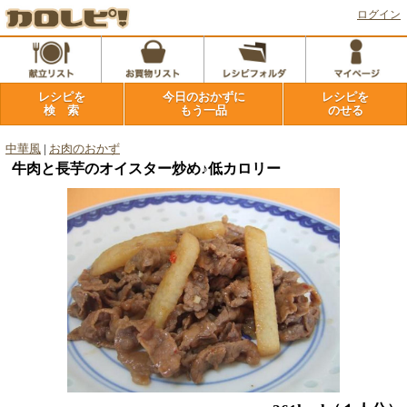
ログイン
レシピを
今日のおかずに
レシピを
検 索
もう一品
のせる
中華風
|
お肉のおかず
牛肉と長芋のオイスター炒め♪低カロリー