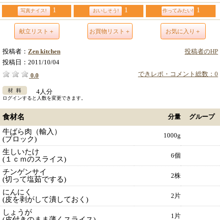
1
1
1
写真ナイス!
おいしそう!
作ってみたい!
献立リスト＋
お買物リスト＋
お気に入り＋
投稿者：
Zen kitchen
投稿者のHP
投稿日：
2011/10/04
できレポ・コメント総数：0
0.0
4人分
ログインすると人数を変更できます。
食材名
分量
グループ
牛ばら肉（輸入）
1000g
(ブロック)
生しいたけ
6個
(１ｃｍのスライス)
チンゲンサイ
2株
(切って塩茹でする)
にんにく
2片
(皮を剥がして潰しておく)
しょうが
1片
(皮付きのまま薄くスライス)