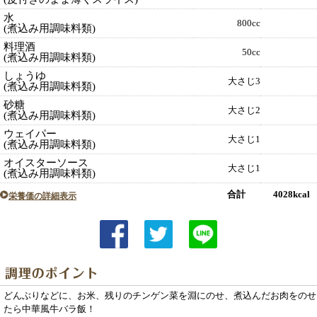
水
800cc
(煮込み用調味料類)
料理酒
50cc
(煮込み用調味料類)
しょうゆ
大さじ3
(煮込み用調味料類)
砂糖
大さじ2
(煮込み用調味料類)
ウェイパー
大さじ1
(煮込み用調味料類)
オイスターソース
大さじ1
(煮込み用調味料類)
合計 4028kcal
栄養価の詳細表示
どんぶりなどに、お米、残りのチンゲン菜を淵にのせ、煮込んだお肉をのせ
たら中華風牛バラ飯！