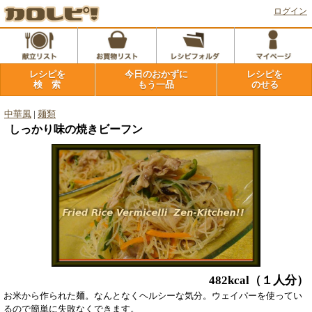
ログイン
レシピを
今日のおかずに
レシピを
検 索
もう一品
のせる
中華風
|
麺類
しっかり味の焼きビーフン
482kcal
（１人分）
お米から作られた麺。なんとなくヘルシーな気分。ウェイパーを使ってい
るので簡単に失敗なくできます。