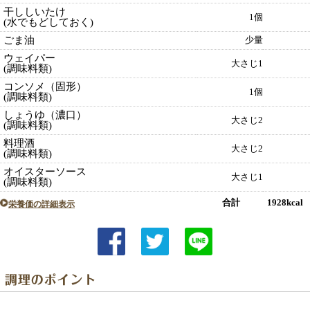
干ししいたけ
1個
(水でもどしておく)
ごま油
少量
ウェイパー
大さじ1
(調味料類)
コンソメ（固形）
1個
(調味料類)
しょうゆ（濃口）
大さじ2
(調味料類)
料理酒
大さじ2
(調味料類)
オイスターソース
大さじ1
(調味料類)
合計 1928kcal
栄養価の詳細表示