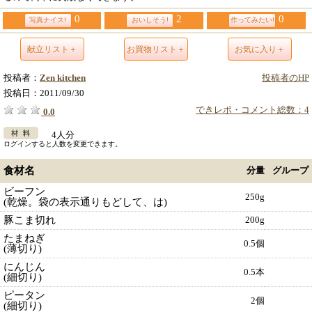
0
2
0
写真ナイス!
おいしそう!
作ってみたい!
献立リスト＋
お買物リスト＋
お気に入り＋
投稿者：
Zen kitchen
投稿者のHP
投稿日：
2011/09/30
できレポ・コメント総数：4
0.0
4人分
ログインすると人数を変更できます。
食材名
分量
グループ
ビーフン
250g
(乾燥。袋の表示通りもどして、は)
豚こま切れ
200g
たまねぎ
0.5個
(薄切り)
にんじん
0.5本
(細切り)
ピータン
2個
(細切り)