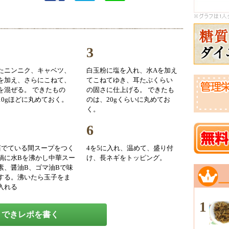
3
たニンニク、キャベツ、
白玉粉に塩を入れ、水Aを加え
を加え、さらにこねて、
てこねてゆき、耳たぶくらい
を混ぜる。 できたもの
の固さに仕上げる。 できたも
10gほどに丸めておく。
のは、20gくらいに丸めてお
く。
6
茹でている間スープをつく
4を5に入れ、温めて、盛り付
鍋に水Bを沸かし中華スー
け、長ネギをトッピング。
素、醤油B、ゴマ油Bで味
する。沸いたら玉子をま
入れる
1
できレポを書く