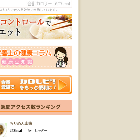
ちりめん山椒
243kcal
by しゃぎー