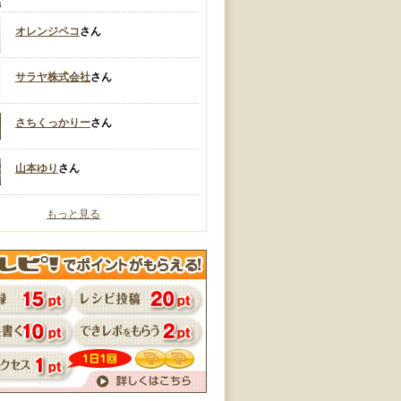
オレンジペコ
さん
サラヤ株式会社
さん
さちくっかりー
さん
山本ゆり
さん
もっと見る