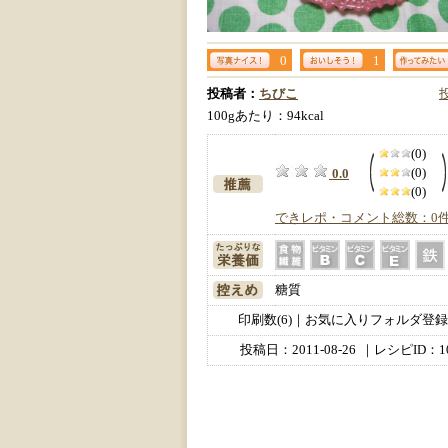
0
1
投稿者：
ちびこ
100gあたり：94kcal
(0)
(0)
0.0
(0)
できレポ・コメント総数：0
糖質
印刷数(6)｜お気に入りフォルダ登録数
投稿日：
2011-08-26
｜レシピID：10