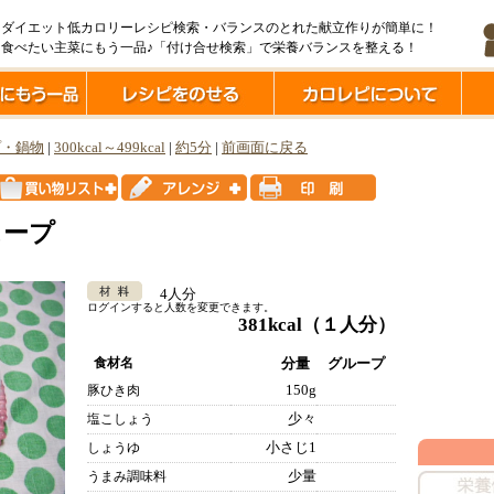
ダイエット低カロリーレシピ検索・バランスのとれた献立作りが簡単に！
食べたい主菜にもう一品♪「付け合せ検索」で栄養バランスを整える！
プ・鍋物
|
300kcal～499kcal
|
約5分
|
前画面に戻る
スープ
4人分
ログインすると人数を変更できます。
381kcal
（１人分）
食材名
分量
グループ
150g
豚ひき肉
少々
塩こしょう
小さじ1
しょうゆ
少量
うまみ調味料