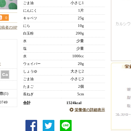
小さじ1
ごま油
1片
にんにく
0
25g
キャベツ
10g
にら
投稿者のHP
200g
白玉粉
少量
水
少量
塩
1000cc
水
件
20g
ウェイパー
大さじ2
しょうゆ
小さじ2
ごま油
2個
たまご
(1)
5cm
長ねぎ
749
合計
1524kcal
栄養価の詳細表示