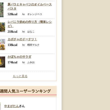
豚バラとキャベツのオイルベース
パスタ
528kcal
by オレンジペコ
レバニラ炒めの作り方（簡単レシ
ピ）
218kcal
by はなこ
カボチャのドーナツ！
138kcal
by 桃咲マルク
かぼちゃのサラダ
174kcal
by ふみお
もっと見る
やまがたん
さん