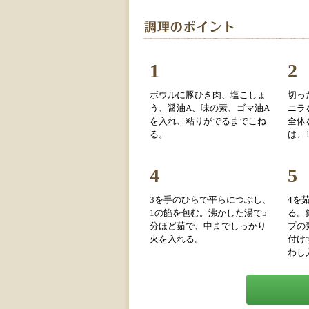
1
2
ボウルに豚ひき肉、塩こしょ
切っ
う、醤油A、味の素、ゴマ油A
ニラ
を入れ、粘りがでるまでこね
全体
る。
は、
4
5
3を手のひらで平らにつぶし、
4を
1の餡を包む。沸かした湯で5
る。
分ほど茹で、中までしっかり
プの
火を入れる。
付け
わし