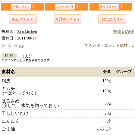
1
1
1
写真ナイス!
おいしそう!
作ってみたい!
献立リスト＋
お買物リスト＋
お気に入り＋
投稿者：
Zen kitchen
投稿者のHP
投稿日：
2011/09/17
できレポ・コメント総数：2
0.0
3人分
ログインすると人数を変更できます。
食材名
分量
グループ
鶏皮
150g
キムチ
100g
(汁はとっておく)
はるさめ
50g
(戻して、水気を切っておく)
干ししいたけ
20g
にんにく
1片
ごま油
小さじ2