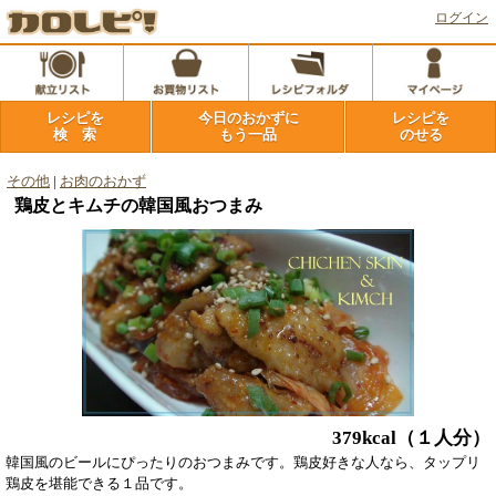
ログイン
レシピを
今日のおかずに
レシピを
検 索
もう一品
のせる
その他
|
お肉のおかず
鶏皮とキムチの韓国風おつまみ
379kcal
（１人分）
韓国風のビールにぴったりのおつまみです。鶏皮好きな人なら、タップリ
鶏皮を堪能できる１品です。