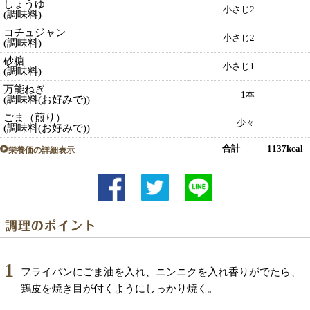
しょうゆ
小さじ2
(調味料)
コチュジャン
小さじ2
(調味料)
砂糖
小さじ1
(調味料)
万能ねぎ
1本
(調味料(お好みで))
ごま（煎り）
少々
(調味料(お好みで))
合計 1137kcal
栄養価の詳細表示
1
フライパンにごま油を入れ、ニンニクを入れ香りがでたら、
鶏皮を焼き目が付くようにしっかり焼く。